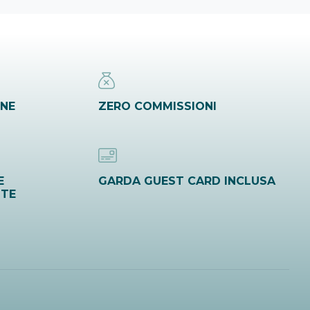
INE
ZERO COMMISSIONI
E
GARDA GUEST CARD INCLUSA
ITE