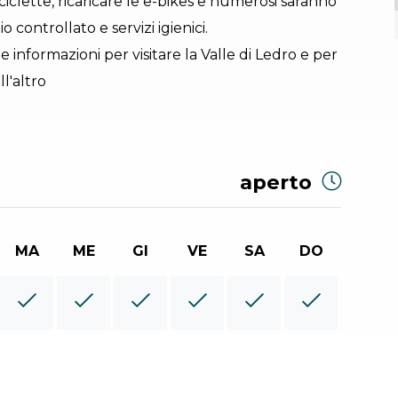
ciclette, ricaricare le e-bikes e numerosi saranno
gio controllato e servizi igienici.
le informazioni per visitare la Valle di Ledro e per
l'altro
aperto
MA
ME
GI
VE
SA
DO