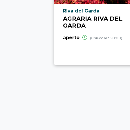
Località punto di interesse
Riva del Garda
AGRARIA RIVA DEL
GARDA
aperto
(Chiude alle 20:00)