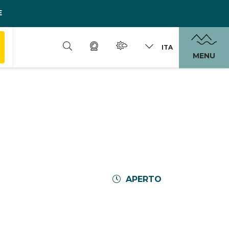
E
ITA
MENU
APERTO