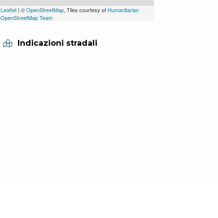
Leaflet
| ©
OpenStreetMap
, Tiles courtesy of
Humanitarian
OpenStreetMap Team
Indicazioni stradali