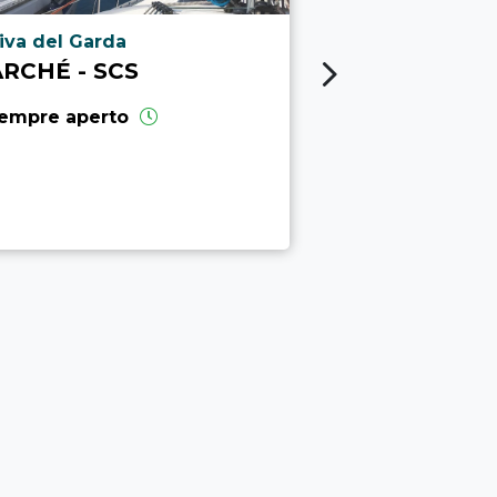
ocalità punto di interesse
Località punto
iva del Garda
Arco
ARCHÉ - SCS
PALESTRA 
CLIMBING
empre aperto
chiuso
(Apre 