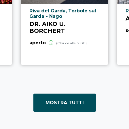
Località punto di interesse
L
Riva del Garda, Torbole sul
R
Garda - Nago
DR. AIKO U.
BORCHERT
s
aperto
(Chiude alle 12:00)
MOSTRA TUTTI