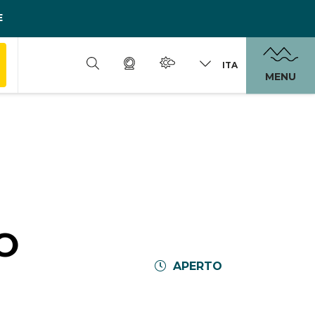
E
ITA
MENU
O
APERTO