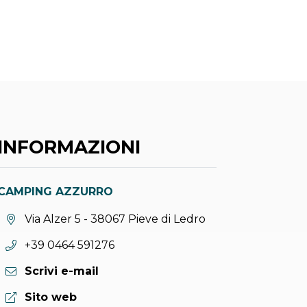
INFORMAZIONI
CAMPING AZZURRO
Località:
Via Alzer 5 - 38067 Pieve di Ledro
Telefono:
+39 0464 591276
Scrivi e-mail
Sito web:
Sito web