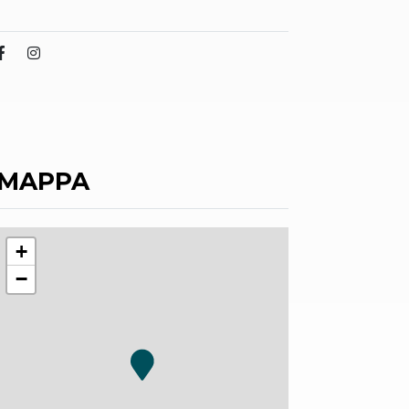
MAPPA
+
−