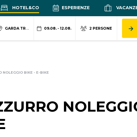
HOTEL&CO
ESPERIENZE
VACANZ
GARDA TRENTINO
09.08. - 12.08.
2 PERSONE
 NOLEGGIO BIKE - E-BIKE
ZZURRO NOLEGGI
E