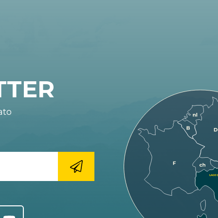
TTER
ato