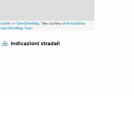
Leaflet
| ©
OpenStreetMap
, Tiles courtesy of
Humanitarian
OpenStreetMap Team
Indicazioni stradali