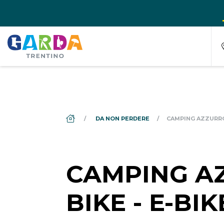
DS_BREADCRUMB.HOME
DA NON PERDERE
CAMPING AZZURRO
CAMPING A
BIKE - E-BIK