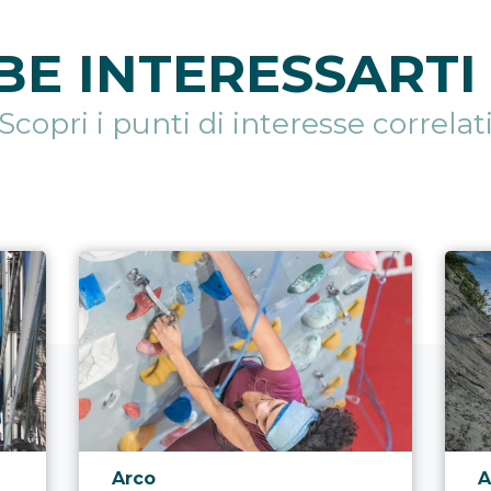
E INTERESSARTI 
Scopri i punti di interesse correlat
Località punto di interesse
L
Arco
A