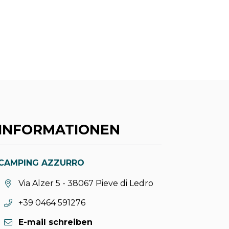
INFORMATIONEN
CAMPING AZZURRO
aria.location:
Via Alzer 5 - 38067 Pieve di Ledro
aria.phone:
+39 0464 591276
E-mail schreiben