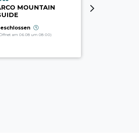
ARCO MOUNTAIN
ARCO SUB
GUIDE
Geschlossen
(Öffnet am 06.08 u
eschlossen
Öffnet am 06.08 um 08:00)