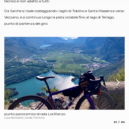
tecnico e non adatto a tutti.
Da Sarche si risale costeggiando i laghi di Toblino e Santa Massenza verso
Vezzano, e si continua lungo la pista ciclabile fino al lago di Terlago,
punto di partenza del giro.
punto panoramico strada LonRanzo
pa
Luca bortolotti, Garda Trentino
om
aria.slide_
aria.
01
04
Ca
Luc