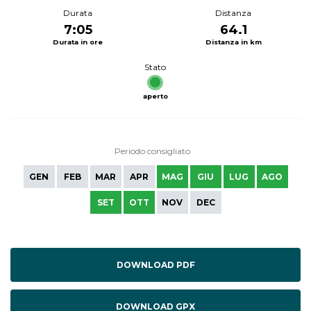
Durata
Distanza
7:05
64.1
Durata in ore
Distanza in km
Stato
aperto
Periodo consigliato
GEN
FEB
MAR
APR
MAG
GIU
LUG
AGO
SET
OTT
NOV
DEC
DOWNLOAD PDF
DOWNLOAD GPX