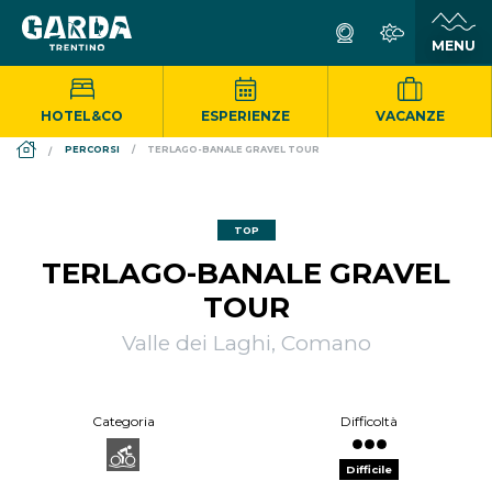
HOTEL&CO
ESPERIENZE
VACANZE
DS_BREADCRUMB.HOME
PERCORSI
TERLAGO-BANALE GRAVEL TOUR
TOP
TERLAGO-BANALE GRAVEL
TOUR
Valle dei Laghi, Comano
Categoria
Difficoltà
Difficile