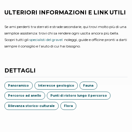
ULTERIORI INFORMAZIONI E LINK UTILI
Se ami perderti tra sterrati e strade secondarie, qui trovi molto più di una
semplice assistenza: trovi chi sa rendere ogni uscita ancora più bella.
Scopri tutti gli
specialisti del gravel
: noleggi, guide e officine pronti a darti
sempre il consiglio e l’aiuto di cui hai bisogno.
DETTAGLI
Panoramico
Interesse geologico
Fauna
Percorso ad anello
Punti di ristoro lungo il percorso
Rilevanza storico-culturale
Flora