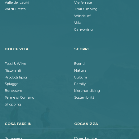
Valle dei Laghi
Vie ferrate
Val di Gresta
Trail running
Windsurf
Vela
Canyoning
DOLCE VITA
SCOPRI
Food & Wine
Eventi
Ristoranti
Natura
Prodotti tipici
Cultura
Spiagge
Family
Benessere
Merchandising
Terme di Comano
Sostenibilità
Shopping
COSA FARE IN
ORGANIZZA
Primavera
Dove dormire