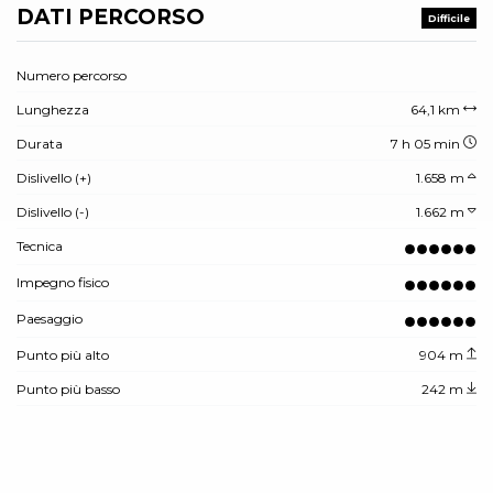
DATI PERCORSO
Difficile
Numero percorso
Lunghezza
64,1 km
Durata
7 h 05 min
Dislivello (+)
1.658 m
Dislivello (-)
1.662 m
Tecnica
Impegno fisico
Paesaggio
Punto più alto
904 m
Punto più basso
242 m