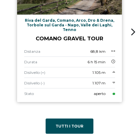
Riva del Garda, Comano, Arco, Dro & Drena,
Torbole sul Garda - Nago, Valle dei Laghi,
Tenno
COMANO GRAVEL TOUR
Distanza
68,8 km
Durata
6 h 15 min
Dislivello (+)
1.105 m
Dislivello (-)
1.107 m
Stato
aperto
TUTTI I TOUR