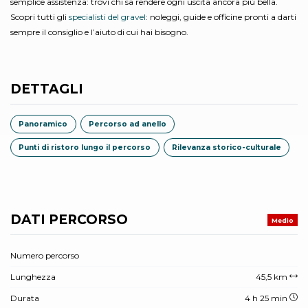
semplice assistenza: trovi chi sa rendere ogni uscita ancora più bella.
Scopri tutti gli
specialisti del gravel
: noleggi, guide e officine pronti a darti
sempre il consiglio e l’aiuto di cui hai bisogno.
DETTAGLI
Panoramico
Percorso ad anello
Punti di ristoro lungo il percorso
Rilevanza storico-culturale
DATI PERCORSO
Medio
Numero percorso
Lunghezza
45,5 km
Durata
4 h 25 min