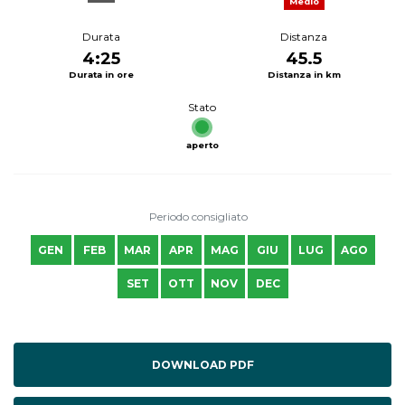
Medio
Durata
Distanza
4:25
45.5
Durata in ore
Distanza in km
Stato
aperto
Periodo consigliato
GEN
FEB
MAR
APR
MAG
GIU
LUG
AGO
SET
OTT
NOV
DEC
DOWNLOAD PDF