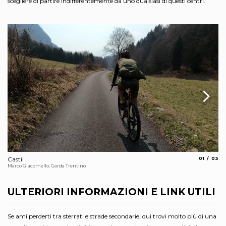
scegliere di partire indifferentemente da uno qualsiasi di questi centri.
aria.slide_
aria.s
Castil
01
03
Ca
Marco Giacomello, Garda Trentino
Mar
ULTERIORI INFORMAZIONI E LINK UTILI
Se ami perderti tra sterrati e strade secondarie, qui trovi molto più di una