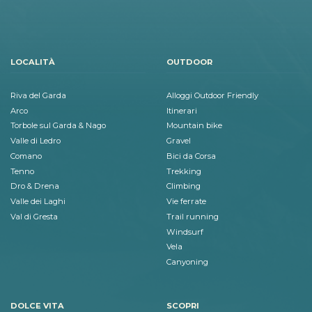
LOCALITÀ
OUTDOOR
Riva del Garda
Alloggi Outdoor Friendly
Arco
Itinerari
Torbole sul Garda & Nago
Mountain bike
Valle di Ledro
Gravel
Comano
Bici da Corsa
Tenno
Trekking
Dro & Drena
Climbing
Valle dei Laghi
Vie ferrate
Val di Gresta
Trail running
Windsurf
Vela
Canyoning
DOLCE VITA
SCOPRI