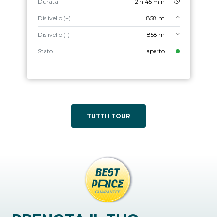
Durata
2 h 45 min
Dislivello (+)
858 m
Dislivello (-)
858 m
Stato
aperto
TUTTI I TOUR