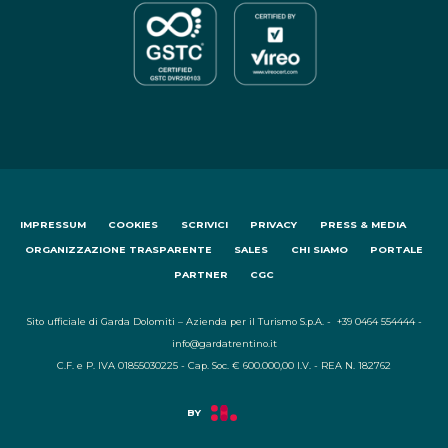
IMPRESSUM
COOKIES
SCRIVICI
PRIVACY
PRESS & MEDIA
ORGANIZZAZIONE TRASPARENTE
SALES
CHI SIAMO
PORTALE
PARTNER
CGC
Sito ufficiale di Garda Dolomiti – Azienda per il Turismo S.p.A. - +39 0464 554444 -
info@gardatrentino.it
C.F. e P. IVA 01855030225 - Cap. Soc. € 600.000,00 I.V. - REA N. 182762