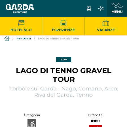
HOTEL&CO
ESPERIENZE
VACANZE
DS_BREADCRUMB.HOME
PERCORSI
LAGO DI TENNO GRAVEL TOUR
TOP
LAGO DI TENNO GRAVEL
TOUR
Torbole sul Garda - Nago, Comano, Arco,
Riva del Garda, Tenno
Categoria
Difficoltà