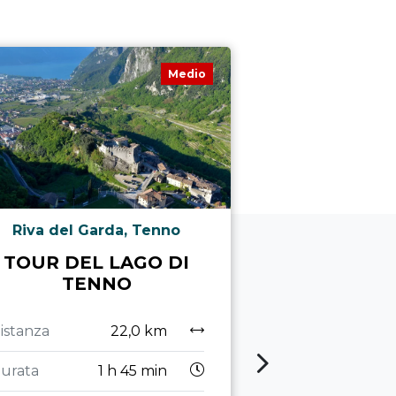
Medio
Riva del Garda, Tenno
Valle dei L
Drena, Arco, R
TOUR DEL LAGO DI
TOUR DE
TENNO
BON
istanza
22,0 km
Distanza
urata
1 h 45 min
Durata
6