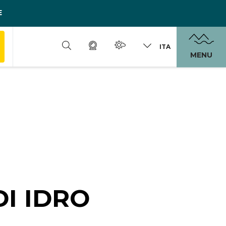
E
ITA
MENU
DI IDRO