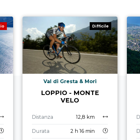
io
Difficile
Val di Gresta & Mori
LOPPIO - MONTE
VELO
Distanza
12,8 km
D
Durata
2 h 16 min
D