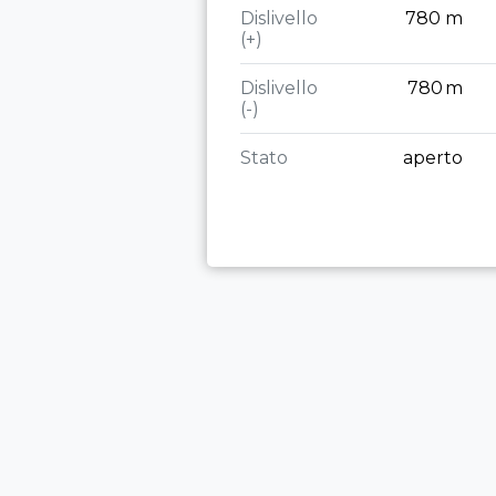
Dislivello
780 m
(+)
Dislivello
780 m
(-)
Stato
aperto