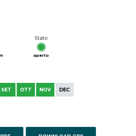
Stato
km
aperto
SET
OTT
NOV
DEC