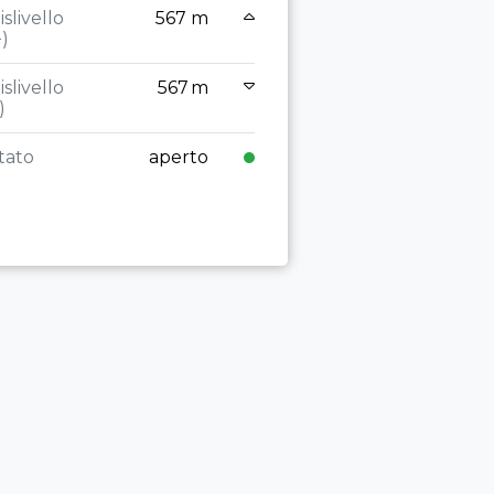
islivello
567 m
+)
Dislivello
(+)
islivello
567 m
)
Dislivello
(-)
tato
aperto
Stato