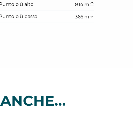
Punto più alto
814 m
Punto più basso
366 m
ANCHE...