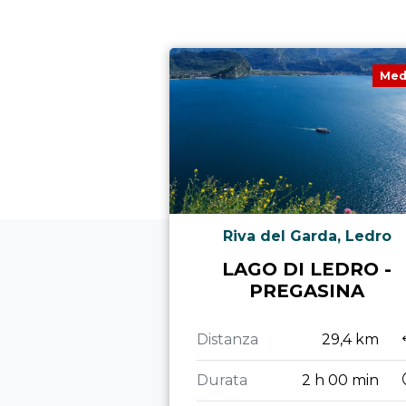
Med
Riva del Garda, Ledro
LAGO DI LEDRO -
PREGASINA
Distanza
29,4 km
Durata
2 h 00 min