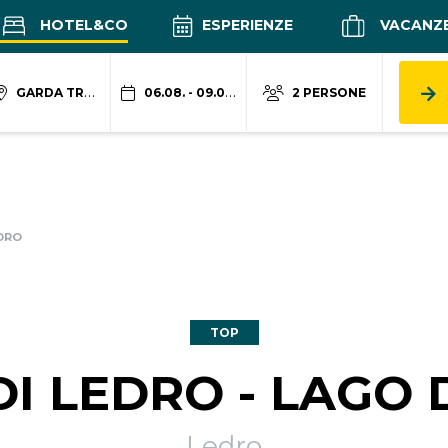
HOTEL&CO
ESPERIENZE
VACANZ
GARDA TRENTINO
06.08. - 09.08.
2 PERSONE
IDRO
TOP
I LEDRO - LAGO 
Ledro