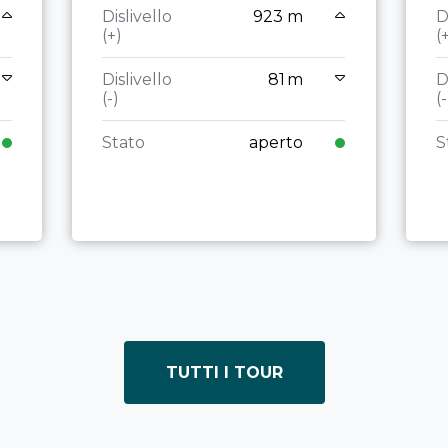
Dislivello
923 m
D
(+)
(
Dislivello
81 m
D
(-)
(-
Stato
aperto
S
TUTTI I TOUR