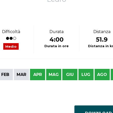
Difficoltà
Durata
Distanza
4:00
51.9
Durata in ore
Distanza in 
Medio
FEB
MAR
APR
MAG
GIU
LUG
AGO