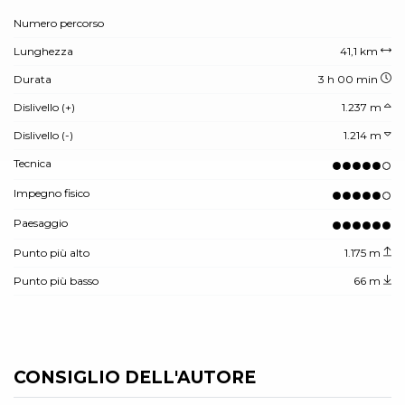
Numero percorso
Lunghezza
41,1 km
Durata
3 h 00 min
Dislivello (+)
1.237 m
Dislivello (-)
1.214 m
Tecnica
Impegno fisico
Paesaggio
Punto più alto
1.175 m
Punto più basso
66 m
CONSIGLIO DELL'AUTORE