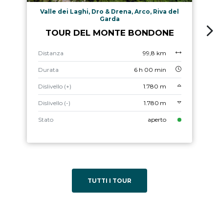
Valle dei Laghi, Dro & Drena, Arco, Riva del
Garda
TOUR DEL MONTE BONDONE
Distanza
99,8 km
Durata
6 h 00 min
Dislivello (+)
1.780 m
Dislivello (-)
1.780 m
Stato
aperto
TUTTI I TOUR