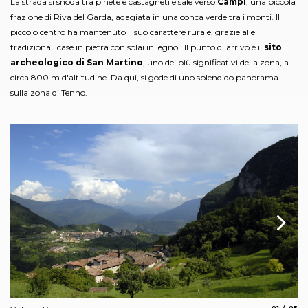
La strada si snoda tra pinete e castagneti e sale verso
Campi
, una piccola
frazione di Riva del Garda, adagiata in una conca verde tra i monti. Il
piccolo centro ha mantenuto il suo carattere rurale, grazie alle
tradizionali case in pietra con solai in legno. Il punto di arrivo è il
sito
archeologico di San Martino
, uno dei più significativi della zona, a
circa 800 m d'altitudine. Da qui, si gode di uno splendido panorama
sulla zona di Tenno.
aria.slide_
aria.
01
05