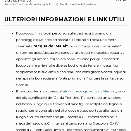
Vista su Pranzo
Ar
Archivio Trentino Marketing (ph. D. Lira) , North Lake Garda Trentino
Mar
ULTERIORI INFORMAZIONI E LINK UTILI
Poco dopo l'inizio del percorso, sulla destra, si trovano un
parcheggio e un'area attrezzata. Lì vicino si trova una fonte
chiamata
"Acqua dei Malai"
, ovvero "acqua degli ammalati":
un tempo quest'acqua era considerata quasi miracolosa (guariva
appunto gli ammalati) ed era consuetudine per gli abitanti del
luogo venire a riempire diverse bottiglie da tenere in casa. Non
sappiamo se le sue virtù siano reali, ma consigliamo comunque di
riempire la borraccia alla fonte prima di affrontare la salita verso
Campi.
Il percorso termina presso il
sito archeologico di San Martino
, uno
dei più significativi del Garda Trentino. Percorrendo un sentiero
nel bosco, lungo cui si trovano strane figure scolpite nel legno, si
raggiunge la zona alta del sito, dove è stato portato alla luce un
luogo di culto preromano (III– I secolo a.C.), trasformato nella
metà del I secolo a.C. in un santuario romano (I secolo a.C.- IV
secolo d.C.), con l’aggiunta di una “scala monumentale”, tutt’oggi