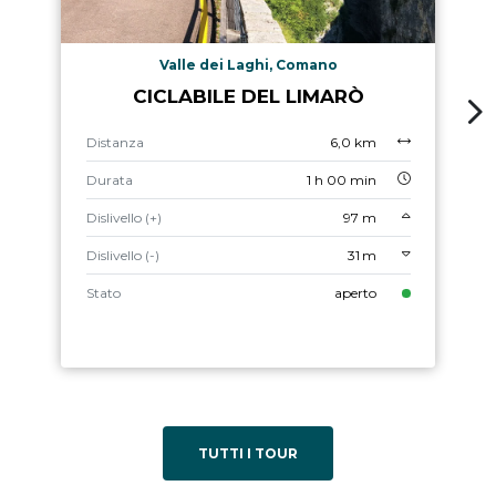
Valle dei Laghi, Comano
CICLABILE DEL LIMARÒ
Distanza
6,0 km
Durata
1 h 00 min
Dislivello (+)
97 m
Dislivello (-)
31 m
Stato
aperto
TUTTI I TOUR