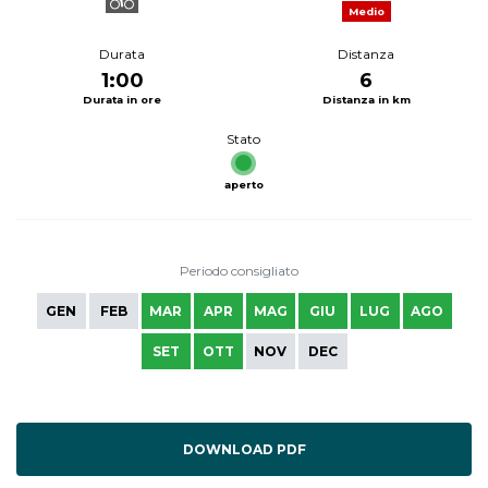
Medio
Durata
Distanza
1:00
6
Durata in ore
Distanza in km
Stato
aperto
Periodo consigliato
GEN
FEB
MAR
APR
MAG
GIU
LUG
AGO
SET
OTT
NOV
DEC
DOWNLOAD PDF