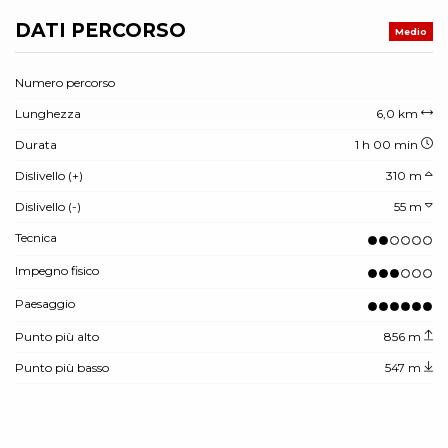
DATI PERCORSO
Medio
Numero percorso
Lunghezza
6,0 km
Durata
1 h 00 min
Dislivello (+)
310 m
Dislivello (-)
55 m
Tecnica
Impegno fisico
Paesaggio
Punto più alto
856 m
Punto più basso
547 m