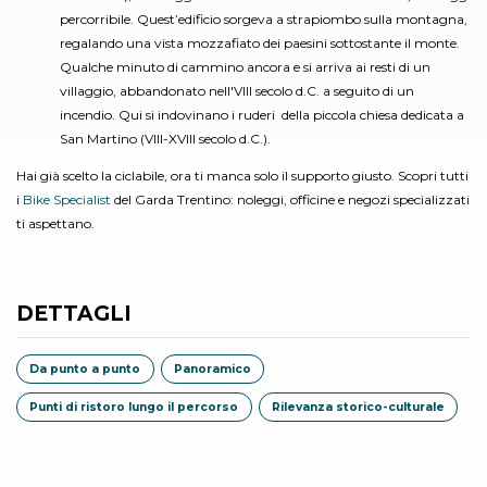
percorribile. Quest’edificio sorgeva a strapiombo sulla montagna,
regalando una vista mozzafiato dei paesini sottostante il monte.
Qualche minuto di cammino ancora e si arriva ai resti di un
villaggio, abbandonato nell'VIII secolo d.C. a seguito di un
incendio. Qui si indovinano i ruderi della piccola chiesa dedicata a
San Martino (VIII-XVIII secolo d.C.).
Hai già scelto la ciclabile, ora ti manca solo il supporto giusto. Scopri tutti
i
Bike Specialist
del Garda Trentino: noleggi, officine e negozi specializzati
ti aspettano.
DETTAGLI
Da punto a punto
Panoramico
Punti di ristoro lungo il percorso
Rilevanza storico-culturale