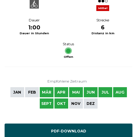
Mittel
Dauer
Strecke
1:00
6
Dauer in Stunden
Distanz in km
Status
Offen
Empfohlene Zeitraum
JAN
FEB
MÄR
APR
MAI
JUN
JUL
AUG
SEPT
OKT
NOV
DEZ
PDF-DOWNLOAD