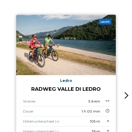
Leicht
Ledro
RADWEG VALLE DI LEDRO
Strecke
9,6 km
Dauer
1 h 00 min
Höhenunterschied (+)
105 m
Höhenunterschied (-)
36 m