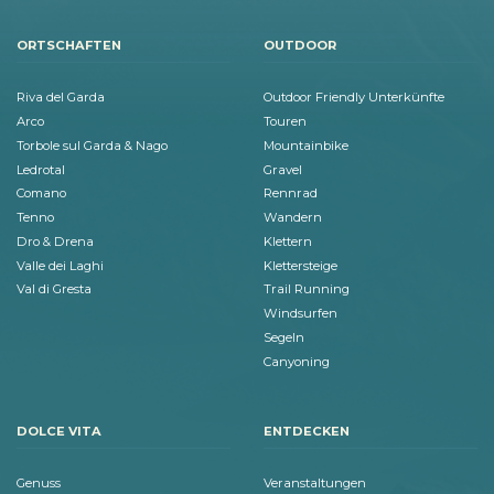
ORTSCHAFTEN
OUTDOOR
Riva del Garda
Outdoor Friendly Unterkünfte
Arco
Touren
Torbole sul Garda & Nago
Mountainbike
Ledrotal
Gravel
Comano
Rennrad
Tenno
Wandern
Dro & Drena
Klettern
Valle dei Laghi
Klettersteige
Val di Gresta
Trail Running
Windsurfen
Segeln
Canyoning
DOLCE VITA
ENTDECKEN
Genuss
Veranstaltungen