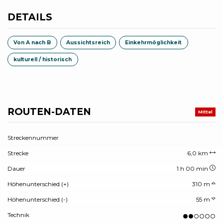
DETAILS
Von A nach B
Aussichtsreich
Einkehrmöglichkeit
kulturell / historisch
ROUTEN-DATEN
Mittel
Streckennummer
Strecke
6,0 km
Dauer
1 h 00 min
Höhenunterschied (+)
310 m
Höhenunterschied (-)
55 m
Technik