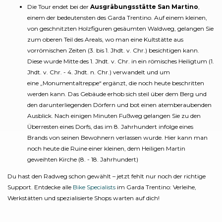
Die Tour endet bei der
Ausgräbungsstätte San Martino
,
einem der bedeutensten des Garda Trentino. Auf einem kleinen,
von geschnitzten Holzfiguren gesäumten Waldweg, gelangen Sie
zum oberen Teil des Areals, wo man eine Kultstätte aus
vorrömischen Zeiten (3. bis 1. Jhdt. v. Chr.) besichtigen kann.
Diese wurde Mitte des 1. Jhdt. v. Chr. in ein römisches Heiligtum (1.
Jhdt. v. Chr. - 4. Jhdt. n. Chr.) verwandelt und um
eine „Monumentaltreppe“ ergänzt, die noch heute beschritten
werden kann. Das Gebäude erhob sich steil über dem Berg und
den darunterliegenden Dörfern und bot einen atemberaubenden
Ausblick. Nach einigen Minuten Fußweg gelangen Sie zu den
Überresten eines Dorfs, das im 8. Jahrhundert infolge eines
Brands von seinen Bewohnern verlassen wurde. Hier kann man
noch heute die Ruine einer kleinen, dem Heiligen Martin
geweihten Kirche (8. - 18. Jahrhundert)
Du hast den Radweg schon gewählt – jetzt fehlt nur noch der richtige
Support. Entdecke alle
Bike Specialists
im Garda Trentino: Verleihe,
Werkstätten und spezialisierte Shops warten auf dich!