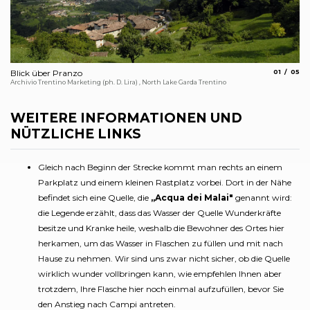
aria.slide_
aria.
Blick über Pranzo
01
05
Ar
Archivio Trentino Marketing (ph. D. Lira) , North Lake Garda Trentino
Mar
WEITERE INFORMATIONEN UND
NÜTZLICHE LINKS
Gleich nach Beginn der Strecke kommt man rechts an einem
Parkplatz und einem kleinen Rastplatz vorbei. Dort in der Nähe
befindet sich eine Quelle, die
„Acqua dei Malai"
genannt wird:
die Legende erzählt, dass das Wasser der Quelle Wunderkräfte
besitze und Kranke heile, weshalb die Bewohner des Ortes hier
herkamen, um das Wasser in Flaschen zu füllen und mit nach
Hause zu nehmen. Wir sind uns zwar nicht sicher, ob die Quelle
wirklich wunder vollbringen kann, wie empfehlen Ihnen aber
trotzdem, Ihre Flasche hier noch einmal aufzufüllen, bevor Sie
den Anstieg nach Campi antreten.