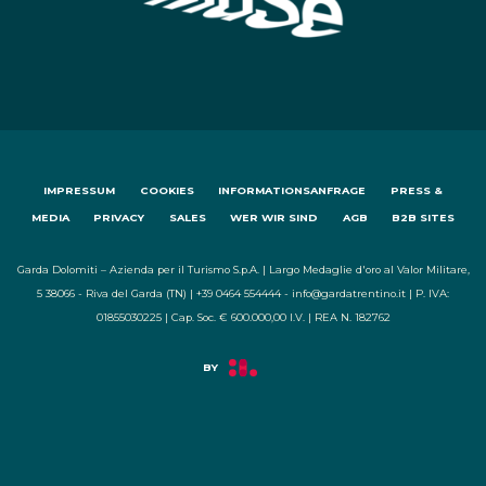
IMPRESSUM
COOKIES
INFORMATIONSANFRAGE
PRESS &
MEDIA
PRIVACY
SALES
WER WIR SIND
AGB
B2B SITES
Garda Dolomiti – Azienda per il Turismo S.p.A. | Largo Medaglie d'oro al Valor Militare,
5 38066 - Riva del Garda (TN) | +39 0464 554444 - info@gardatrentino.it | P. IVA:
01855030225 | Cap. Soc. € 600.000,00 I.V. | REA N. 182762