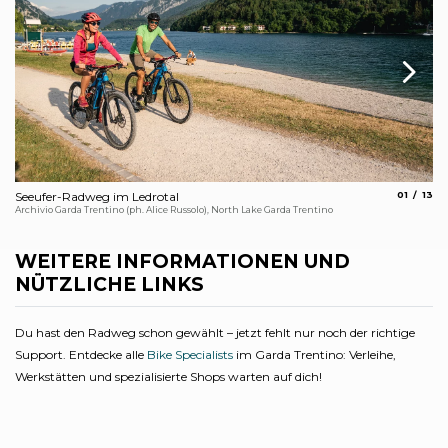
aria.slide
aria.
Seeufer-Radweg im Ledrotal
01
13
Ra
Archivio Garda Trentino (ph. Alice Russolo), North Lake Garda Trentino
Arc
WEITERE INFORMATIONEN UND
NÜTZLICHE LINKS
Du hast den Radweg schon gewählt – jetzt fehlt nur noch der richtige
Support. Entdecke alle
Bike Specialists
im Garda Trentino: Verleihe,
Werkstätten und spezialisierte Shops warten auf dich!