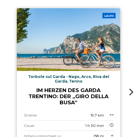
Leicht
Torbole sul Garda - Nago, Arco, Riva del
Garda, Tenno
IM HERZEN DES GARDA
TRENTINO: DER „GIRO DELLA
BUSA”
Strecke
19,7 km
Dauer
1 h 30 min
Höhenunterschied (+)
158 m