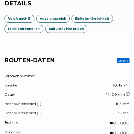
DETAILS
Von A nach B
Aussichtsreich
Einkehrmöglichkeit
familienfreundlich
kulturell / historisch
ROUTEN-DATEN
Leicht
Streckennummer
Strecke
9,6 km
Dauer
1 h 00 min
Höhenunterschied (+)
105 m
Höhenunterschied (-)
36 m
Technik
Kondition