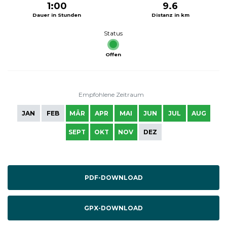
1:00
9.6
Dauer in Stunden
Distanz in km
Status
Offen
Empfohlene Zeitraum
JAN
FEB
MÄR
APR
MAI
JUN
JUL
AUG
SEPT
OKT
NOV
DEZ
PDF-DOWNLOAD
GPX-DOWNLOAD