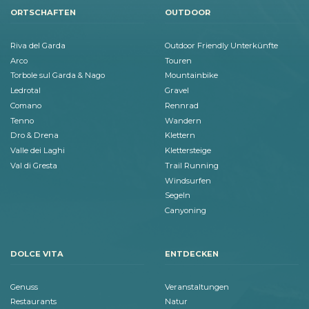
ORTSCHAFTEN
OUTDOOR
Riva del Garda
Outdoor Friendly Unterkünfte
Arco
Touren
Torbole sul Garda & Nago
Mountainbike
Ledrotal
Gravel
Comano
Rennrad
Tenno
Wandern
Dro & Drena
Klettern
Valle dei Laghi
Klettersteige
Val di Gresta
Trail Running
Windsurfen
Segeln
Canyoning
DOLCE VITA
ENTDECKEN
Genuss
Veranstaltungen
Restaurants
Natur