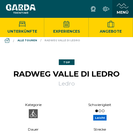
UNTERKÜNFTE
EXPERIENCES
ANGEBOTE
DS_BREADCRUMB.HOME
ALLE TOUREN
RADWEG VALLE DI LEDRO
TOP
RADWEG VALLE DI LEDRO
Ledro
Kategorie
Schwierigkeit
Leicht
Dauer
Strecke