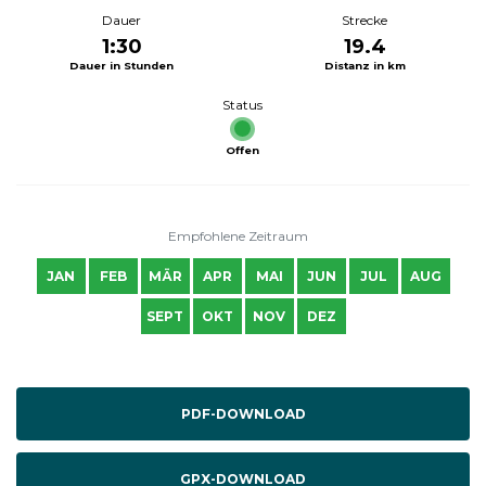
Dauer
Strecke
1:30
19.4
Dauer in Stunden
Distanz in km
Status
Offen
Empfohlene Zeitraum
JAN
FEB
MÄR
APR
MAI
JUN
JUL
AUG
SEPT
OKT
NOV
DEZ
PDF-DOWNLOAD
GPX-DOWNLOAD