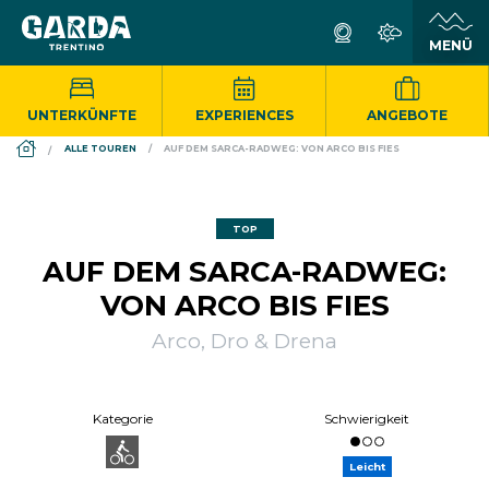
UNTERKÜNFTE
EXPERIENCES
ANGEBOTE
DS_BREADCRUMB.HOME
ALLE TOUREN
AUF DEM SARCA-RADWEG: VON ARCO BIS FIES
TOP
AUF DEM SARCA-RADWEG:
VON ARCO BIS FIES
Arco, Dro & Drena
Kategorie
Schwierigkeit
Leicht