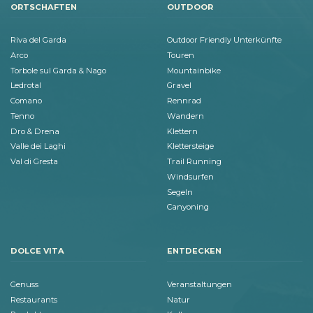
ORTSCHAFTEN
OUTDOOR
Riva del Garda
Outdoor Friendly Unterkünfte
Arco
Touren
Torbole sul Garda & Nago
Mountainbike
Ledrotal
Gravel
Comano
Rennrad
Tenno
Wandern
Dro & Drena
Klettern
Valle dei Laghi
Klettersteige
Val di Gresta
Trail Running
Windsurfen
Segeln
Canyoning
DOLCE VITA
ENTDECKEN
Genuss
Veranstaltungen
Restaurants
Natur