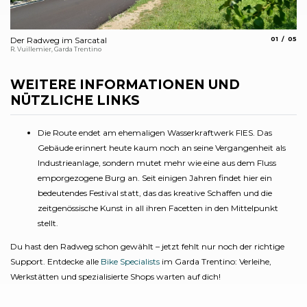
aria.slide_
aria.
Der Radweg im Sarcatal
01
05
De
R. Vuillemier, Garda Trentino
A. 
WEITERE INFORMATIONEN UND
NÜTZLICHE LINKS
Die Route endet am ehemaligen Wasserkraftwerk FIES. Das
Gebäude erinnert heute kaum noch an seine Vergangenheit als
Industrieanlage, sondern mutet mehr wie eine aus dem Fluss
emporgezogene Burg an. Seit einigen Jahren findet hier ein
bedeutendes Festival statt, das das kreative Schaffen und die
zeitgenössische Kunst in all ihren Facetten in den Mittelpunkt
stellt.
Du hast den Radweg schon gewählt – jetzt fehlt nur noch der richtige
Support. Entdecke alle
Bike Specialists
im Garda Trentino: Verleihe,
Werkstätten und spezialisierte Shops warten auf dich!