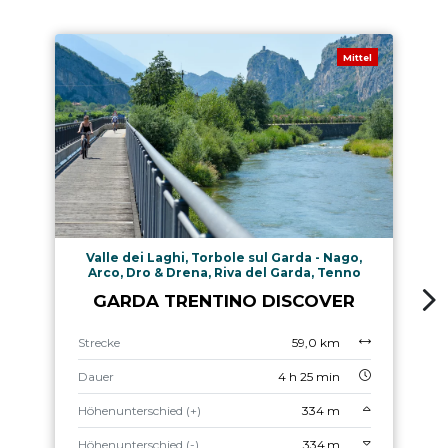
Mittel
Valle dei Laghi, Torbole sul Garda - Nago,
Arco, Dro & Drena, Riva del Garda, Tenno
GARDA TRENTINO DISCOVER
Strecke
59,0 km
Dauer
4 h 25 min
Höhenunterschied (+)
334 m
Höhenunterschied (-)
334 m