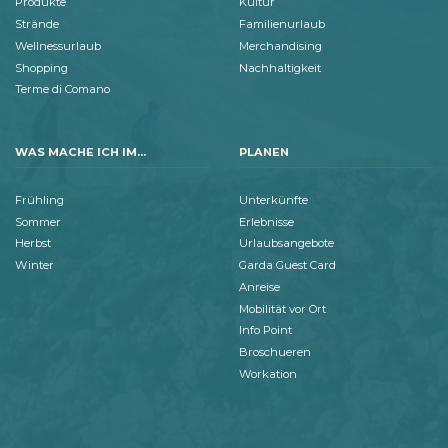
Produkte
Kultur
Strände
Familienurlaub
Wellnessurlaub
Merchandising
Shopping
Nachhaltigkeit
Terme di Comano
WAS MACHE ICH IM...
PLANEN
Frühling
Unterkünfte
Sommer
Erlebnisse
Herbst
Urlaubsangebote
Winter
Garda Guest Card
Anreise
Mobilität vor Ort
Info Point
Broschueren
Workation