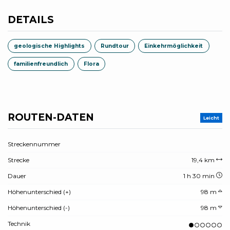
DETAILS
geologische Highlights
Rundtour
Einkehrmöglichkeit
familienfreundlich
Flora
ROUTEN-DATEN
Leicht
Streckennummer
Strecke
19,4 km
Dauer
1 h 30 min
Höhenunterschied (+)
98 m
Höhenunterschied (-)
98 m
Technik