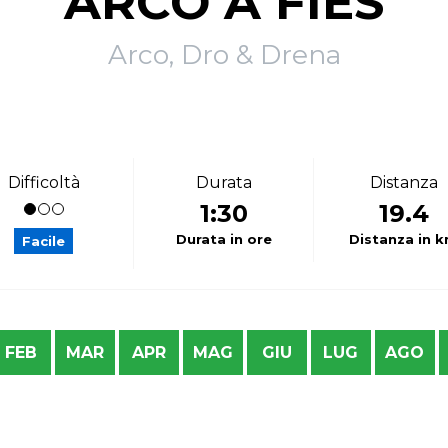
ARCO A FIES
Arco, Dro & Drena
Difficoltà
Durata
Distanza
1:30
19.4
Durata in ore
Distanza in 
Facile
FEB
MAR
APR
MAG
GIU
LUG
AGO