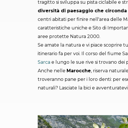
tragitto si sviluppa su pista ciclabile e
diversità di paesaggio che circonda 
centri abitati per finire nell'area delle
caratteristiche uniche e Sito di Importa
aree protette Natura 2000.
Se amate la natura e vi piace scoprire tut
itinerario fa per voi. Il corso del fiume S
Sarca
e lungo le sue rive si trovano dei p
Anche nelle
Marocche
, riserva natural
troveranno pane per i loro denti: per e
naturali? Lasciate la bici e avventuratev