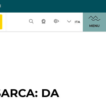
E
ITA
MENU
SARCA: DA