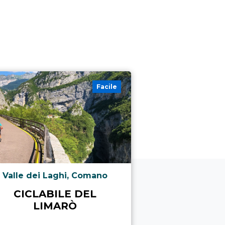
Facile
Valle dei Laghi, Comano
Torbole sul G
Ar
CICLABILE DEL
CICLABIL
LIMARÒ
TORBOLE