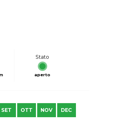
Stato
km
aperto
SET
OTT
NOV
DEC