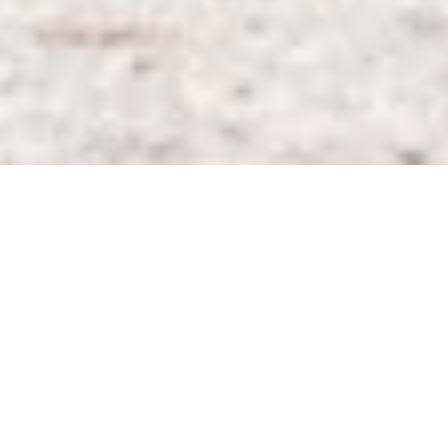
DS_BREADCRUMB.HOME
OUTDOOR
RADWELT
BIKETRANSPORT
BUS, BOOT UND BIKE IM GARDA
TRENTINO
Fahrrad und ÖPNV