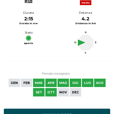
Medio
Durata
Distanza
2:15
4.2
Durata in ore
Distanza in km
Stato
N
O
E
aperto
S
Periodo consigliato
GEN
FEB
MAR
APR
MAG
GIU
LUG
AGO
SET
OTT
NOV
DEC