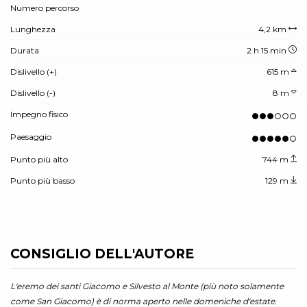
Numero percorso
Lunghezza
4,2 km
Durata
2 h 15 min
Dislivello (+)
615 m
Dislivello (-)
8 m
Impegno fisico
Paesaggio
Punto più alto
744 m
Punto più basso
129 m
CONSIGLIO DELL'AUTORE
L'eremo dei santi Giacomo e Silvesto al Monte (più noto solamente
come San Giacomo) è di norma aperto nelle domeniche d'estate.