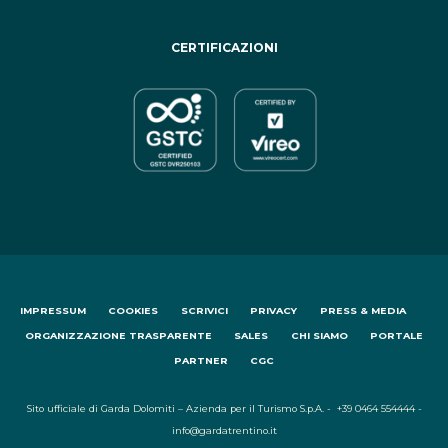
CERTIFICAZIONI
IMPRESSUM
COOKIES
SCRIVICI
PRIVACY
PRESS & MEDIA
ORGANIZZAZIONE TRASPARENTE
SALES
CHI SIAMO
PORTALE
PARTNER
CGC
Sito ufficiale di Garda Dolomiti – Azienda per il Turismo S.p.A. - +39 0464 554444 -
info@gardatrentino.it