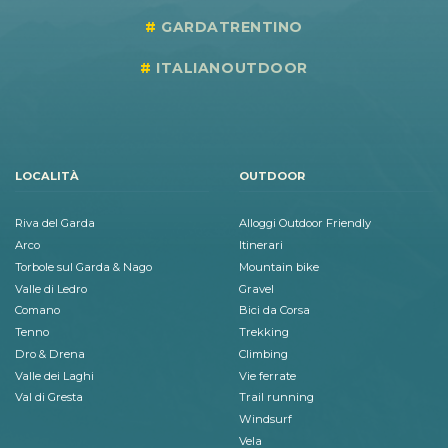
GARDATRENTINO
ITALIANOUTDOOR
LOCALITÀ
OUTDOOR
Riva del Garda
Alloggi Outdoor Friendly
Arco
Itinerari
Torbole sul Garda & Nago
Mountain bike
Valle di Ledro
Gravel
Comano
Bici da Corsa
Tenno
Trekking
Dro & Drena
Climbing
Valle dei Laghi
Vie ferrate
Val di Gresta
Trail running
Windsurf
Vela