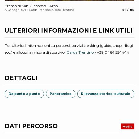
Eremo di San Giacomo - Arco
es
aria.slide_
aria.s
A. Galvagni ©APT Garda Trentino , Garda Trentino
01
06
Sa
Out
ULTERIORI INFORMAZIONI E LINK UTILI
Per ulteriori informazioni su percorsi, servizi trekking (guide, shop, rifugi
ecc.) e alloggi a misura di sportivo:
Garda Trentino
- +39 0464 554444
DETTAGLI
Da punto a punto
Panoramico
Rilevanza storico-culturale
DATI PERCORSO
Medio