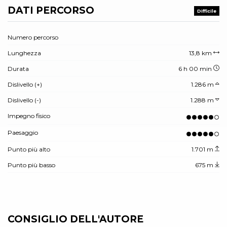
DATI PERCORSO
Difficile
Numero percorso
Lunghezza
13,8 km
Durata
6 h 00 min
Dislivello (+)
1.286 m
Dislivello (-)
1.288 m
Impegno fisico
Paesaggio
Punto più alto
1.701 m
Punto più basso
675 m
CONSIGLIO DELL'AUTORE