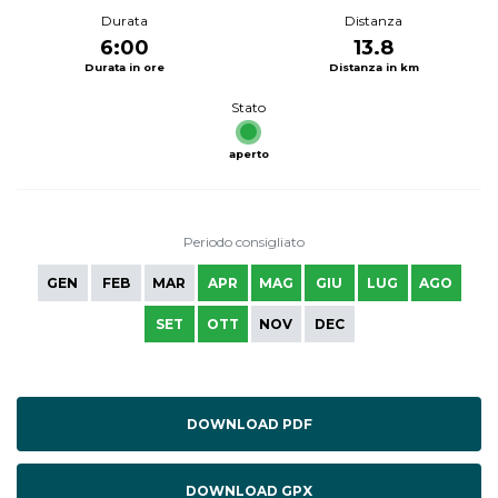
Durata
Distanza
6:00
13.8
Durata in ore
Distanza in km
Stato
aperto
Periodo consigliato
GEN
FEB
MAR
APR
MAG
GIU
LUG
AGO
SET
OTT
NOV
DEC
DOWNLOAD PDF
DOWNLOAD GPX