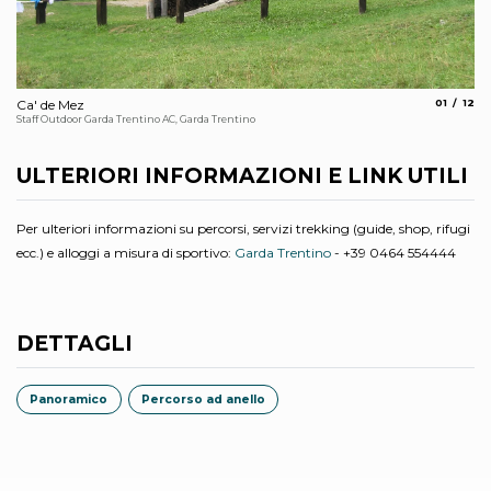
aria.slide
aria.
Ca' de Mez
01
12
Lu
Staff Outdoor Garda Trentino AC, Garda Trentino
Sta
ULTERIORI INFORMAZIONI E LINK UTILI
Per ulteriori informazioni su percorsi, servizi trekking (guide, shop, rifugi
ecc.) e alloggi a misura di sportivo:
Garda Trentino
- +39 0464 554444
DETTAGLI
Panoramico
Percorso ad anello