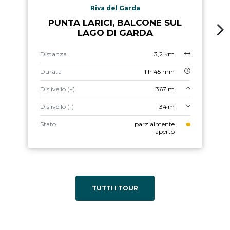
Riva del Garda
PUNTA LARICI, BALCONE SUL
LAGO DI GARDA
Distanza
3,2 km
Durata
1 h 45 min
Dislivello (+)
367 m
Dislivello (-)
34 m
Stato
parzialmente
aperto
TUTTI I TOUR