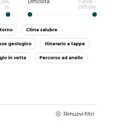
7266
Difficoltà
Facile
-
m
Difficile
itorno
Clima salubre
sse geologico
Itinerario a tappe
io in vetta
Percorso ad anello
Rimuovi filtri