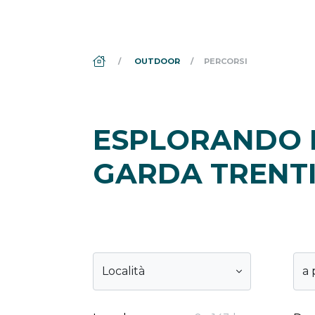
DS_BREADCRUMB.HOME
OUTDOOR
PERCORSI
ESPLORANDO I
GARDA TRENT
Località
a 