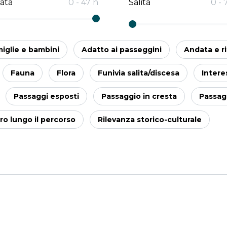
ata
0
-
47
h
Salita
0
-
iglie e bambini
Adatto ai passeggini
Andata e r
Fauna
Flora
Funivia salita/discesa
Intere
Passaggi esposti
Passaggio in cresta
Passagg
oro lungo il percorso
Rilevanza storico-culturale