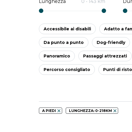
Lunghezza
0
-
143
km
Dur
Accessibile ai disabili
Adatto a fam
Da punto a punto
Dog-friendly
Panoramico
Passaggi attrezzati
Percorso consigliato
Punti di rist
A PIEDI
LUNGHEZZA: 0-218KM