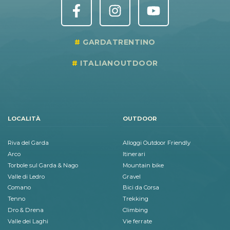
GARDATRENTINO
ITALIANOUTDOOR
LOCALITÀ
OUTDOOR
Riva del Garda
Alloggi Outdoor Friendly
Arco
Itinerari
Torbole sul Garda & Nago
Mountain bike
Valle di Ledro
Gravel
Comano
Bici da Corsa
Tenno
Trekking
Dro & Drena
Climbing
Valle dei Laghi
Vie ferrate