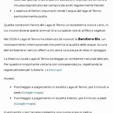
intuisce soprattutto dai campi e dai prati regolarmente falciati.
L’assenza di fattori inquinanti rende l’acqua del lago di Tenno
particolarmente pulita.
Queste condizioni fanno del Lago di Tenno un ecosistema ricco e vario, in
cui vivono diverse specie animali (tra cui specie rare di anfibi) e vegetali.
Nel 2026 il Lago di Tenno ha ottenuto (di nuovo!) la
Bandiera Blu
: un
riconoscimento internazionale che premia la qualità delle acque, la cura
dell’ambiente e i servizi offerti a chi cerca una pausa di relax in spiaggia.
La Riserva Locale Lago di Tenno protegge un ambiente naturale delicato.
Per questo è importante visitarla con consapevolezza, rispettando le
regole pensate per tutelarla.
Le trovi qui!
Accessi:
Parcheggio a pagamento in località Lago di Tenno, poi 5 minuti a
piedi (
Google maps
);
Parcheggio a pagamento in località Matoni, poi 5 minuti a piedi
(
Google maps
).
In entrambi i casi l’accesso presenta una lunga scala in pietra.