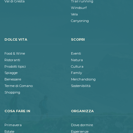
Val di Gresta
Trail running
Windsurf
Vela
Canyoning
DOLCE VITA
SCOPRI
Food & Wine
Eventi
Ristoranti
Natura
Prodotti tipici
Cultura
Spiagge
Family
Benessere
Merchandising
Terme di Comano
Sostenibilità
Shopping
COSA FARE IN
ORGANIZZA
Primavera
Dove dormire
Estate
Esperienze