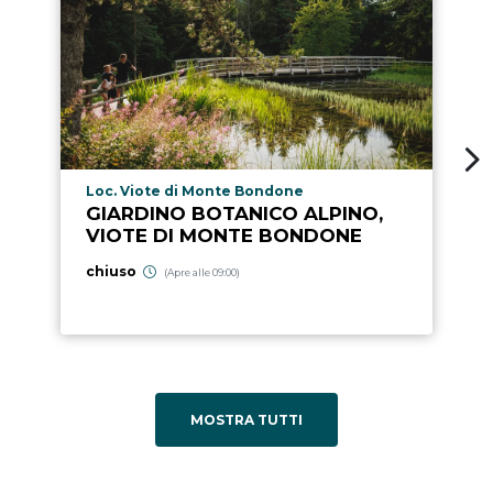
Località punto di interesse
Loc. Viote di Monte Bondone
GIARDINO BOTANICO ALPINO,
VIOTE DI MONTE BONDONE
chiuso
(Apre alle 09:00)
MOSTRA TUTTI