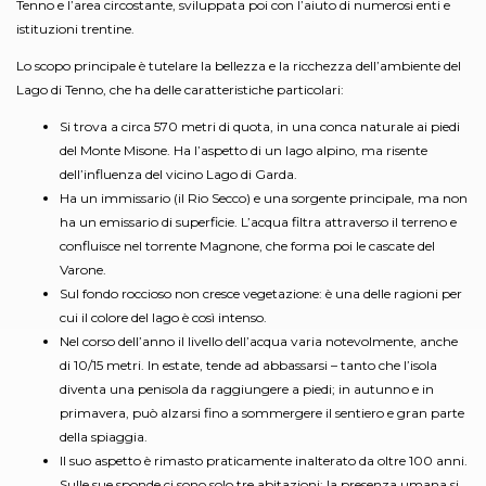
Tenno e l’area circostante, sviluppata poi con l’aiuto di numerosi enti e
istituzioni trentine.
Lo scopo principale è tutelare la bellezza e la ricchezza dell’ambiente del
Lago di Tenno, che ha delle caratteristiche particolari:
Si trova a circa 570 metri di quota, in una conca naturale ai piedi
del Monte Misone. Ha l’aspetto di un lago alpino, ma risente
dell’influenza del vicino Lago di Garda.
Ha un immissario (il Rio Secco) e una sorgente principale, ma non
ha un emissario di superficie. L’acqua filtra attraverso il terreno e
confluisce nel torrente Magnone, che forma poi le cascate del
Varone.
Sul fondo roccioso non cresce vegetazione: è una delle ragioni per
cui il colore del lago è così intenso.
Nel corso dell’anno il livello dell’acqua varia notevolmente, anche
di 10/15 metri. In estate, tende ad abbassarsi – tanto che l’isola
diventa una penisola da raggiungere a piedi; in autunno e in
primavera, può alzarsi fino a sommergere il sentiero e gran parte
della spiaggia.
Il suo aspetto è rimasto praticamente inalterato da oltre 100 anni.
Sulle sue sponde ci sono solo tre abitazioni; la presenza umana si