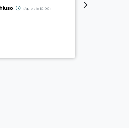
SCIENZE
hiuso
(Apre alle 10:00)
chiuso
(Apre 