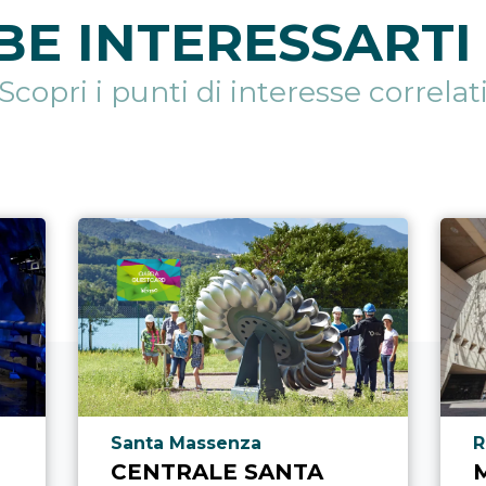
E INTERESSARTI 
Scopri i punti di interesse correlat
Località punto di interesse
L
Santa Massenza
R
CENTRALE SANTA