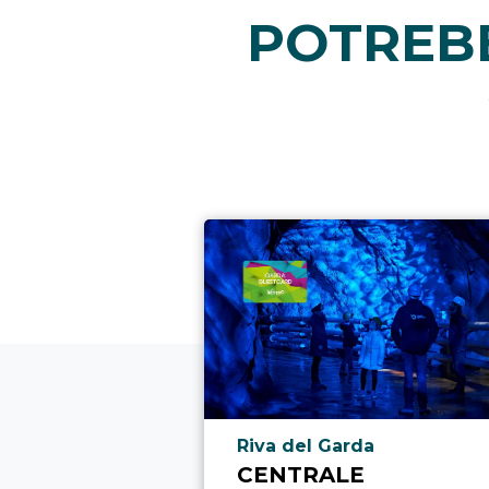
POTREBB
Località punto di interesse
Riva del Garda
CENTRALE