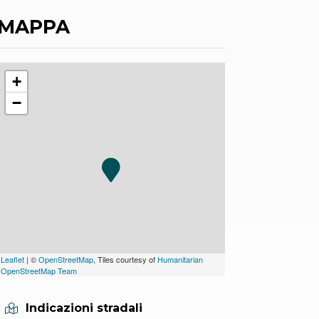
MAPPA
+
−
Leaflet
| ©
OpenStreetMap
, Tiles courtesy of
Humanitarian
OpenStreetMap Team
Indicazioni stradali