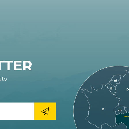
TTER
ato