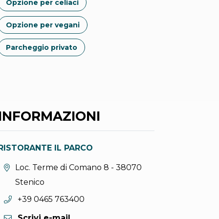
Opzione per celiaci
Opzione per vegani
Parcheggio privato
INFORMAZIONI
RISTORANTE IL PARCO
Località:
Loc. Terme di Comano 8 - 38070
Stenico
Telefono:
+39 0465 763400
Scrivi e-mail