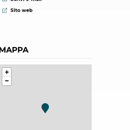
Sito web:
Sito web
MAPPA
+
−