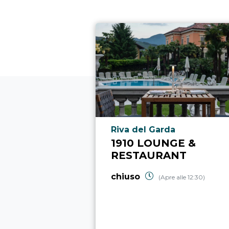
Località punto di interesse
Riva del Garda
1910 LOUNGE &
RESTAURANT
chiuso
(Apre alle 12:30)