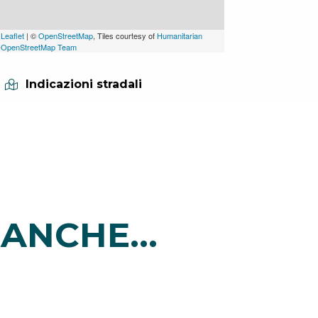
Leaflet
| ©
OpenStreetMap
, Tiles courtesy of
Humanitarian
OpenStreetMap Team
Indicazioni stradali
ANCHE...
i