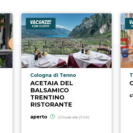
Località punto di interesse
L
Cologna di Tenno
T
ACETAIA DEL
BALSAMICO
c
TRENTINO
RISTORANTE
aperto
(Chiude alle 21:00)