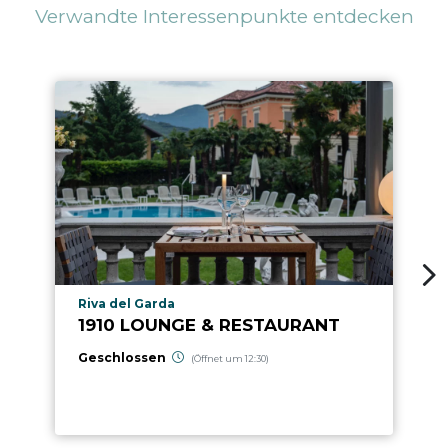
Verwandte Interessenpunkte entdecken
aria.poi_location_prefix
Riva del Garda
1910 LOUNGE & RESTAURANT
Geschlossen
(Öffnet um 12:30)