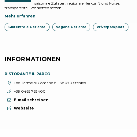
saisonale Zutaten, regionale Herkunft und kurze,
transparente Lieferketten setzen.
Mehr erfahren
Glutenfreie Gerichte
Vegane Gerichte
Privatparkplatz
INFORMATIONEN
RISTORANTE IL PARCO
aria.location:
Loc. Terme di Comano 8 - 38070 Stenico
aria.phone:
+39 0465 763400
E-mail schreiben
aria.website:
Webseite