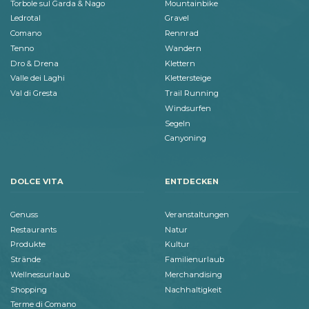
Torbole sul Garda & Nago
Mountainbike
Ledrotal
Gravel
Comano
Rennrad
Tenno
Wandern
Dro & Drena
Klettern
Valle dei Laghi
Klettersteige
Val di Gresta
Trail Running
Windsurfen
Segeln
Canyoning
DOLCE VITA
ENTDECKEN
Genuss
Veranstaltungen
Restaurants
Natur
Produkte
Kultur
Strände
Familienurlaub
Wellnessurlaub
Merchandising
Shopping
Nachhaltigkeit
Terme di Comano