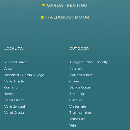
GARDATRENTINO
ITALIANOUTDOOR
LOCALITÀ
OUTDOOR
Riva del Garda
Alloggi Outdoor Friendly
Arco
Itinerari
Torbole sul Garda & Nago
Mountain bike
Valle di Ledro
Gravel
Comano
Bici da Corsa
Tenno
Trekking
Dro & Drena
Climbing
Valle dei Laghi
Vie ferrate
Val di Gresta
Trail running
Windsurf
Vela