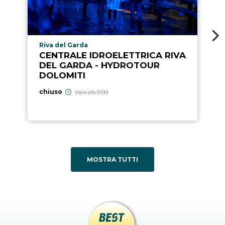
Località punto di interesse
Riva del Garda
CENTRALE IDROELETTRICA RIVA
DEL GARDA - HYDROTOUR
DOLOMITI
chiuso
(Apre alle 10:00)
MOSTRA TUTTI