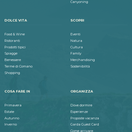
Canyoning
DOLCE VITA
SCOPRI
Food & Wine
Eventi
Ristoranti
Natura
Prodotti tipici
Cultura
Spiagge
Family
Benessere
Merchandising
Terme di Comano
Sostenibilità
Shopping
COSA FARE IN
ORGANIZZA
Primavera
Dove dormire
Estate
Esperienze
Autunno
Proposte vacanza
Inverno
Garda Guest Card
Come arrivare