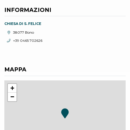
INFORMAZIONI
CHIESA DI S. FELICE
Località:
38077 Bono
Telefono:
+39 0465 702626
MAPPA
+
−