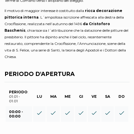
Terme di Comano verso l’altipiano del Bleggio.
Il motivo di maggior interesse è costituito dalla
ricca decorazione
pittorica interna
. L´ampollosa iscrizione affrescata alla destra della
Crocifissione, realizzata nell’autunno del 1496
da Cristoforo
Baschenis
, chiarisce sia l´attribuzione che la datazione delle pitture del
presbiterio. Il pittore ha dipinto anche il bel ciclo, recentemente
restaurato, comprendente la Crocifissione, l’Annunciazione, scene della
vita di S. Felice, una serie di Santi, la teoria degli Apostoli e i Dottori della
Chiesa.
PERIODO D'APERTURA
PERIODO
:
01.01 -
LU
MA
ME
GI
VE
SA
DO
01.01
00:00 -
00:00