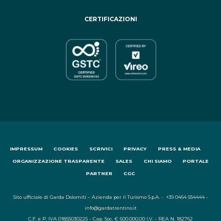
CERTIFICAZIONI
IMPRESSUM
COOKIES
SCRIVICI
PRIVACY
PRESS & MEDIA
ORGANIZZAZIONE TRASPARENTE
SALES
CHI SIAMO
PORTALE
PARTNER
CGC
Sito ufficiale di Garda Dolomiti – Azienda per il Turismo S.p.A. - +39 0464 554444 -
info@gardatrentino.it
C.F. e P. IVA 01855030225 - Cap. Soc. € 600.000,00 I.V. - REA N. 182762