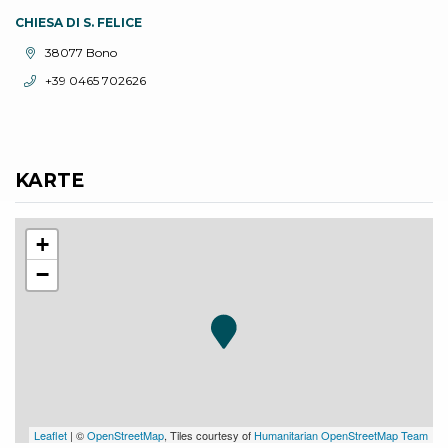
CHIESA DI S. FELICE
aria.location:
38077 Bono
aria.phone:
+39 0465 702626
KARTE
+
−
Leaflet
| ©
OpenStreetMap
, Tiles courtesy of
Humanitarian OpenStreetMap Team