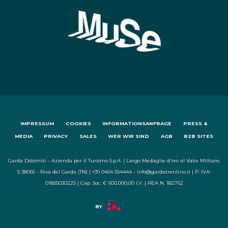
IMPRESSUM
COOKIES
INFORMATIONSANFRAGE
PRESS &
MEDIA
PRIVACY
SALES
WER WIR SIND
AGB
B2B SITES
Garda Dolomiti – Azienda per il Turismo S.p.A. | Largo Medaglie d'oro al Valor Militare,
5 38066 - Riva del Garda (TN) | +39 0464 554444 - info@gardatrentino.it | P. IVA:
01855030225 | Cap. Soc. € 600.000,00 I.V. | REA N. 182762