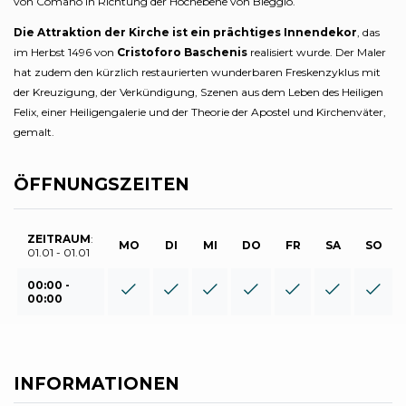
von Comano in Richtung der Hochebene von Bleggio.
Die Attraktion der Kirche ist ein prächtiges Innendekor
, das
im Herbst 1496 von
Cristoforo Baschenis
realisiert wurde. Der Maler
hat zudem den kürzlich restaurierten wunderbaren Freskenzyklus mit
der Kreuzigung, der Verkündigung, Szenen aus dem Leben des Heiligen
Felix, einer Heiligengalerie und der Theorie der Apostel und Kirchenväter,
gemalt.
ÖFFNUNGSZEITEN
ZEITRAUM
:
MO
DI
MI
DO
FR
SA
SO
01.01 - 01.01
00:00 -
00:00
INFORMATIONEN