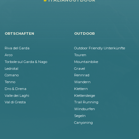
ORTSCHAFTEN
OUTDOOR
Riva del Garda
Outdoor Friendly Unterkünfte
Arco
Touren
Torbole sul Garda & Nago
Mountainbike
Ledrotal
Gravel
Comano
Rennrad
Tenno
Wandern
Dro & Drena
Klettern
Valle dei Laghi
Klettersteige
Val di Gresta
Trail Running
Windsurfen
Segeln
Canyoning