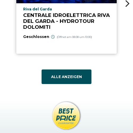
aria.poi_location_prefix
Riva del Garda
CENTRALE IDROELETTRICA RIVA
DEL GARDA - HYDROTOUR
DOLOMITI
Geschlossen
(Öffnet am 08.08 um 10:00)
ALLE ANZEIGEN