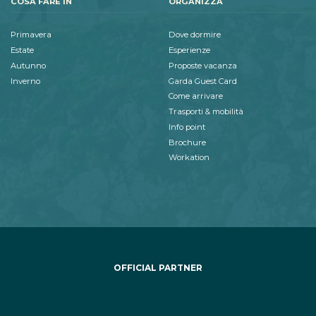
COSA FARE IN
ORGANIZZA
Primavera
Dove dormire
Estate
Esperienze
Autunno
Proposte vacanza
Inverno
Garda Guest Card
Come arrivare
Trasporti & mobilità
Info point
Brochure
Workation
OFFICIAL PARTNER