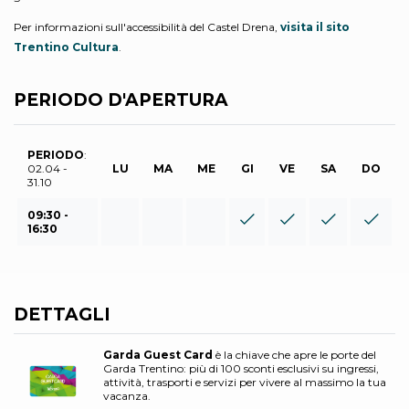
Per informazioni sull'accessibilità del Castel Drena,
visita il sito
Trentino Cultura
.
PERIODO D'APERTURA
PERIODO
:
02.04 -
LU
MA
ME
GI
VE
SA
DO
31.10
09:30 -
16:30
DETTAGLI
Garda Guest Card
è la chiave che apre le porte del
Garda Trentino: più di 100 sconti esclusivi su ingressi,
attività, trasporti e servizi per vivere al massimo la tua
vacanza.