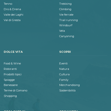
Tenno
Trekking
Dro & Drena
Climbing
Valle dei Laghi
Vie ferrate
Val di Gresta
Trail running
Windsurf
Vela
Canyoning
DOLCE VITA
SCOPRI
Food & Wine
Eventi
Ristoranti
Natura
Prodotti tipici
Cultura
Spiagge
Family
Benessere
Merchandising
Terme di Comano
Sostenibilità
Shopping