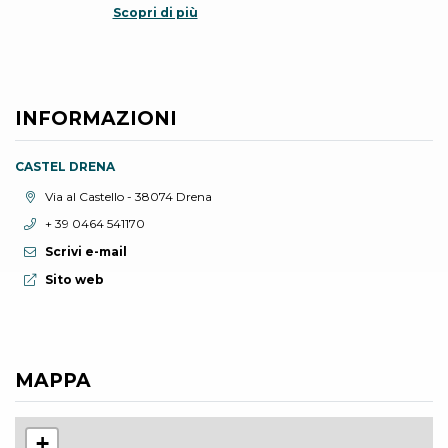
Scopri di più
INFORMAZIONI
CASTEL DRENA
Località:
Via al Castello - 38074 Drena
Telefono:
+ 39 0464 541170
Scrivi e-mail
Sito web:
Sito web
MAPPA
+