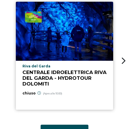
Località punto di interesse
Riva del Garda
CENTRALE IDROELETTRICA RIVA
DEL GARDA - HYDROTOUR
DOLOMITI
chiuso
(Apre alle 10:00)