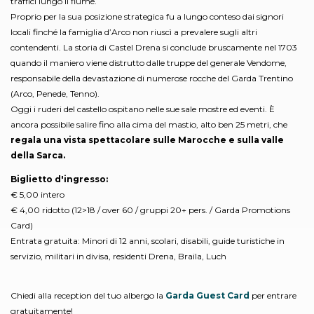
traffici lungo il fiume.
Proprio per la sua posizione strategica fu a lungo conteso dai signori
locali finché la famiglia d’Arco non riuscì a prevalere sugli altri
contendenti. La storia di Castel Drena si conclude bruscamente nel 1703
quando il maniero viene distrutto dalle truppe del generale Vendome,
responsabile della devastazione di numerose rocche del Garda Trentino
(Arco, Penede, Tenno).
Oggi i ruderi del castello ospitano nelle sue sale mostre ed eventi. È
ancora possibile salire fino alla cima del mastio, alto ben 25 metri, che
regala una vista spettacolare sulle Marocche e sulla valle
della Sarca.
Biglietto d'ingresso:
€ 5,00 intero
€ 4,00 ridotto (12>18 / over 60 / gruppi 20+ pers. / Garda Promotions
Card)
Entrata gratuita:
Minori di 12 anni, scolari, disabili, guide turistiche in
servizio, militari in divisa, residenti Drena, Braila, Luch
Chiedi alla reception del tuo albergo la
Garda Guest Card
per entrare
gratuitamente!