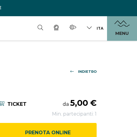
E
ITA
MENU
INDIETRO
5,00 €
TICKET
da
Min. partecipanti: 1
PRENOTA ONLINE