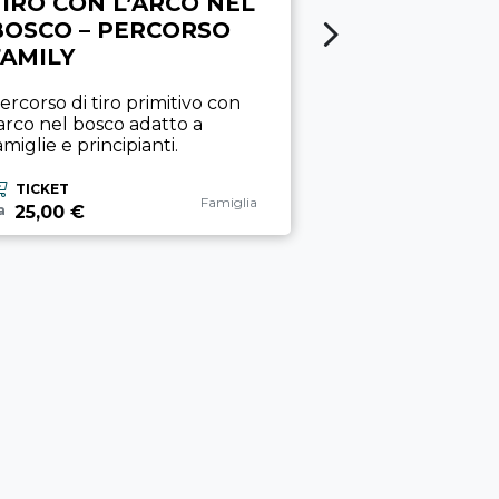
TIRO CON L’ARCO NEL
LEDRO SUP
BOSCO – PERCORSO
EXPERIENC
FAMILY
Pagaiata sul La
all’alba o al tr
ercorso di tiro primitivo con
SUP o kayak.
’arco nel bosco adatto a
amiglie e principianti.
TICKET
25,00 €
da
TICKET
Categoria esperienza
Famiglia
25,00 €
a