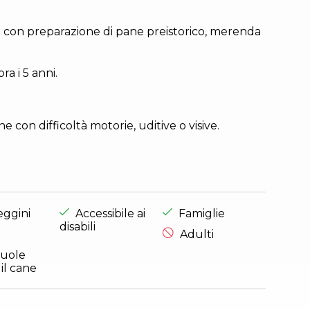
ico con preparazione di pane preistorico, merenda
ra i 5 anni.
 con difficoltà motorie, uditive o visive.
nza adatta per
Esperienza adatta per
Esperienza adatta per
eggini
Accessibile ai
Famiglie
disabili
Esperienza non adatta per
Adulti
nza non adatta per
vuole
il cane