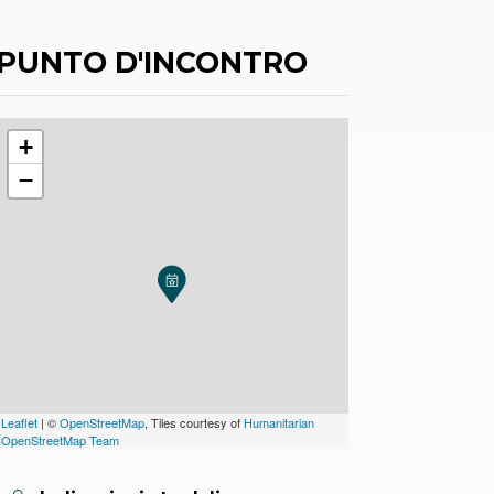
PUNTO D'INCONTRO
+
−
Leaflet
| ©
OpenStreetMap
, Tiles courtesy of
Humanitarian
OpenStreetMap Team