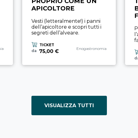
PROPRIO COME UN
APICOLTORE
Vesti (letteralmente!) i panni
dell’apicoltore e scopri tutti i
P
segreti dell’alveare.
l
f
TICKET
rienza
Categoria esperienza
ia
Enogastronomia
75,00 €
da
d
VISUALIZZA TUTTI