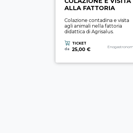
COLAZIONE E VISITA
ALLA FATTORIA
Colazione contadina e visita
agli animali nella fattoria
didattica di Agrisalus.
TICKET
Categoria espe
Enogastronom
25,00 €
da