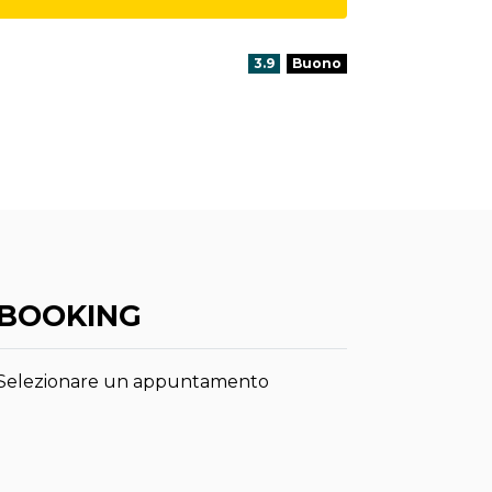
Valutazione:
3.9
Buono
BOOKING
Selezionare un appuntamento