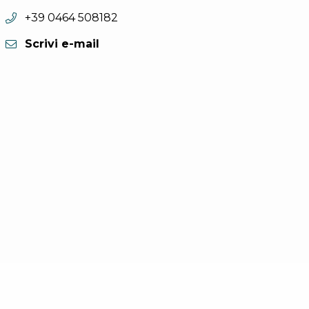
Telefono:
+39 0464 508182
Scrivi e-mail