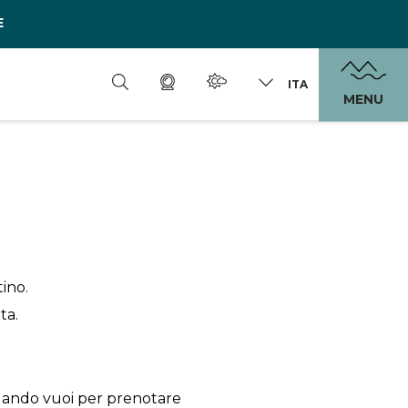
E
ITA
MENU
tino.
ta.
uando vuoi per prenotare