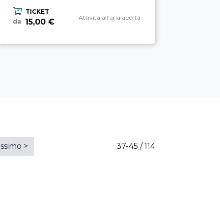
TICKET
Categoria esperienza
Attività all’aria aperta
15,00 €
da
ossimo
>
37-45 / 114