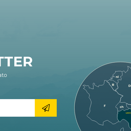
TTER
ato