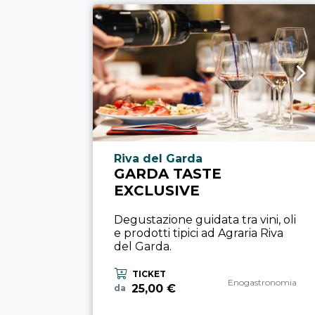
Località esperienza
Riva del Garda
GARDA TASTE
EXCLUSIVE
Degustazione guidata tra vini, oli
e prodotti tipici ad Agraria Riva
del Garda.
TICKET
Categoria esperienza
Enogastronomia
25,00 €
da