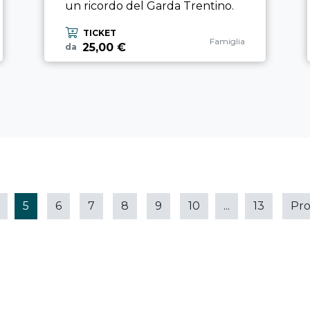
un ricordo del Garda Trentino.
TICKET
Categoria esperienza
Famiglia
25,00 €
da
5
6
7
8
9
10
...
13
Pr