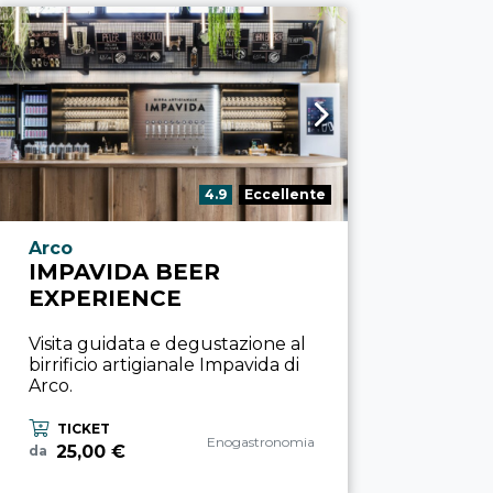
Valutazione:
4.9
Eccellente
Località esperienza
Arco
IMPAVIDA BEER
EXPERIENCE
Visita guidata e degustazione al
birrificio artigianale Impavida di
Arco.
TICKET
Categoria esperienza
Enogastronomia
25,00 €
da