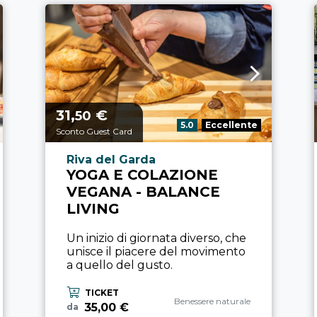
31,
€
Prezzo a partire da
50
Valutazione:
5.0
Eccellente
Sconto Guest Card
Località esperienza
Riva del Garda
YOGA E COLAZIONE
VEGANA - BALANCE
LIVING
Un inizio di giornata diverso, che
unisce il piacere del movimento
a quello del gusto.
TICKET
Categoria esperienza
Benessere naturale
35,00 €
da