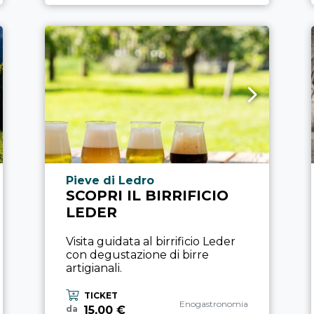
Località esperienza
Pieve di Ledro
SCOPRI IL BIRRIFICIO
LEDER
Visita guidata al birrificio Leder
con degustazione di birre
artigianali.
TICKET
Categoria esperienza
Enogastronomia
15,00 €
da