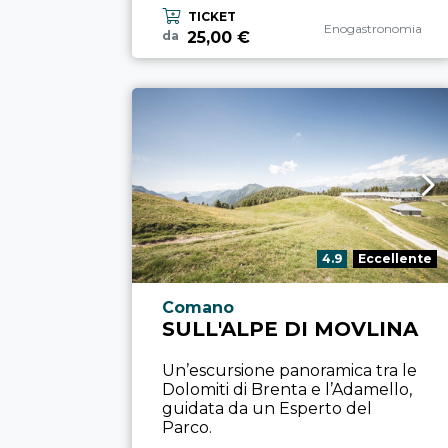
TICKET
Categoria esperienza
Enogastronomia
25,00 €
da
Valutazione:
4.9
Eccellente
Località esperienza
Comano
SULL'ALPE DI MOVLINA
Un’escursione panoramica tra le
Dolomiti di Brenta e l’Adamello,
guidata da un Esperto del
Parco.