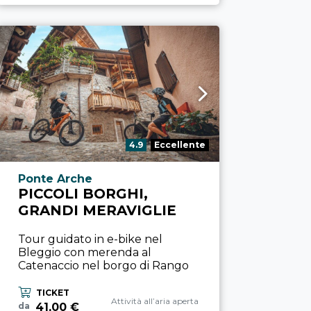
Valutazione:
4.9
Eccellente
Località esperienza
Ponte Arche
PICCOLI BORGHI,
GRANDI MERAVIGLIE
Tour guidato in e-bike nel
Bleggio con merenda al
Catenaccio nel borgo di Rango
TICKET
Categoria esperienza
Attività all’aria aperta
41,00 €
da