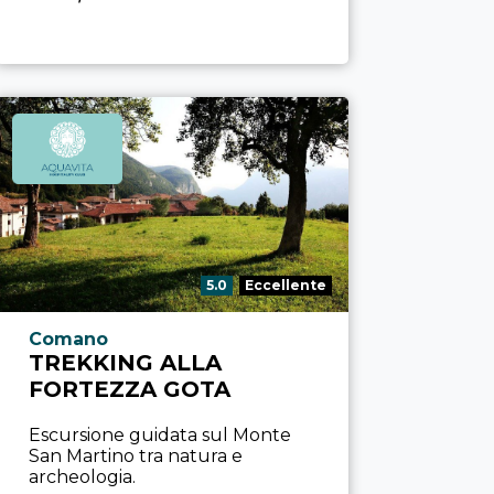
Valutazione:
5.0
Eccellente
Località esperienza
Comano
TREKKING ALLA
FORTEZZA GOTA
Escursione guidata sul Monte
San Martino tra natura e
archeologia.