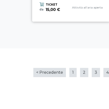
TICKET
Categoria esperienza
Attività all’aria aperta
15,00 €
da
<
Precedente
1
2
3
4