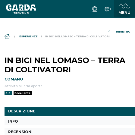
INDIETRO
DS_BREADCRUMB.HOME
ESPERIENZE
IN BICI NEL LOMASO – TERRA DI COLTIVATORI
IN BICI NEL LOMASO – TERRA
DI COLTIVATORI
COMANO
Attività all’aria aperta
Valutazione:
5.0
Eccellente
DESCRIZIONE
INFO
RECENSIONI