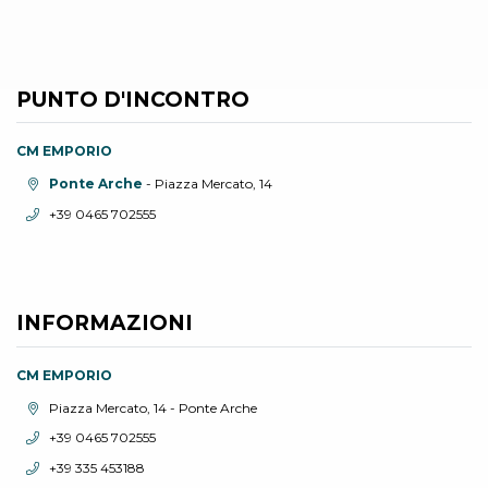
PUNTO D'INCONTRO
CM EMPORIO
Località:
Ponte Arche
- Piazza Mercato, 14
Telefono:
+39 0465 702555
INFORMAZIONI
CM EMPORIO
Località:
Piazza Mercato, 14 - Ponte Arche
Telefono:
+39 0465 702555
Telefono:
+39 335 453188