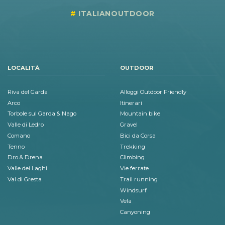
ITALIANOUTDOOR
LOCALITÀ
OUTDOOR
Riva del Garda
Alloggi Outdoor Friendly
Arco
Itinerari
Torbole sul Garda & Nago
Mountain bike
Valle di Ledro
Gravel
Comano
Bici da Corsa
Tenno
Trekking
Dro & Drena
Climbing
Valle dei Laghi
Vie ferrate
Val di Gresta
Trail running
Windsurf
Vela
Canyoning