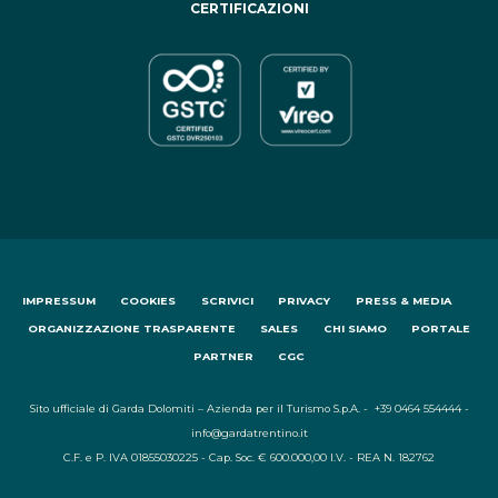
CERTIFICAZIONI
IMPRESSUM
COOKIES
SCRIVICI
PRIVACY
PRESS & MEDIA
ORGANIZZAZIONE TRASPARENTE
SALES
CHI SIAMO
PORTALE
PARTNER
CGC
Sito ufficiale di Garda Dolomiti – Azienda per il Turismo S.p.A. - +39 0464 554444 -
info@gardatrentino.it
C.F. e P. IVA 01855030225 - Cap. Soc. € 600.000,00 I.V. - REA N. 182762