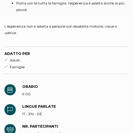
Porta con te tutta la famiglia: l’esperienza è adatta anche ai più
piccoli
L'esperienza non è adatta a persone con disabilità motorie, visive o
uditive.
ADATTO PER
Esperienza adatta per
Adulti
Esperienza adatta per
Famiglie
ORARIO
9:00
LINGUE PARLATE
IT - EN - DE
NR. PARTECIPANTI