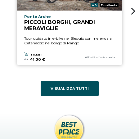
Valutazione:
4.9
Eccellente
Località esperienza
Ponte Arche
PICCOLI BORGHI, GRANDI
MERAVIGLIE
Tour guidato in e-bike nel Bleggio con merenda al
Catenaccio nel borgo di Rango
TICKET
Categoria esperienza
Attività all’aria aperta
41,00 €
da
VISUALIZZA TUTTI