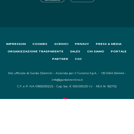
IMPRESSUM
COOKIES
SCRIVICI
PRIVACY
PRESS & MEDIA
ORGANIZZAZIONE TRASPARENTE
SALES
CHI SIAMO
PORTALE
PARTNER
CGC
Sito ufficiale di Garda Dolomiti – Azienda per il Turismo S.p.A. - +39 0464 554444 -
info@gardatrentino.it
C.F. e P. IVA 01855030225 - Cap. Soc. € 600.000,00 I.V. - REA N. 182762