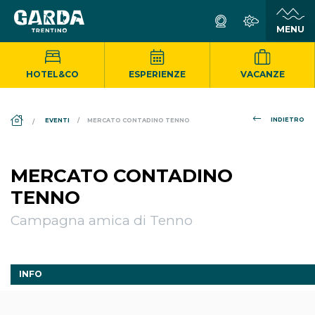
HOTEL&CO
ESPERIENZE
VACANZE
DS_BREADCRUMB.HOME
INDIETRO
EVENTI
MERCATO CONTADINO TENNO
MERCATO CONTADINO
TENNO
Campagna amica di Tenno
INFO