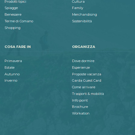
Prodotti tipici
Cultura
Spiagge
Family
Benessere
Merchandising
Terme di Comano
Sostenibilità
Shopping
COSA FARE IN
ORGANIZZA
Primavera
Dove dormire
Estate
Esperienze
Autunno
Proposte vacanza
Inverno
Garda Guest Card
Come arrivare
Trasporti & mobilità
Info point
Brochure
Workation