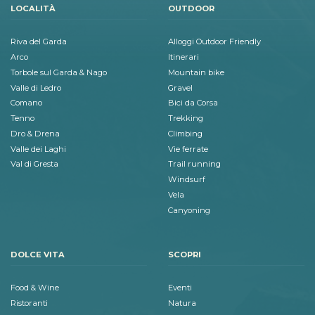
LOCALITÀ
OUTDOOR
Riva del Garda
Alloggi Outdoor Friendly
Arco
Itinerari
Torbole sul Garda & Nago
Mountain bike
Valle di Ledro
Gravel
Comano
Bici da Corsa
Tenno
Trekking
Dro & Drena
Climbing
Valle dei Laghi
Vie ferrate
Val di Gresta
Trail running
Windsurf
Vela
Canyoning
DOLCE VITA
SCOPRI
Food & Wine
Eventi
Ristoranti
Natura