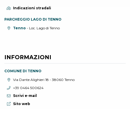
Indicazioni stradali
PARCHEGGIO LAGO DI TENNO
Località:
Tenno
- Loc. Lago di Tenno
INFORMAZIONI
COMUNE DI TENNO
Località:
Via Dante Alighieri 18 - 38060 Tenno
Telefono:
+39 0464 500624
Scrivi e-mail
Sito web:
Sito web