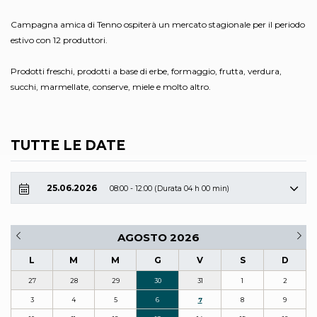
Campagna amica di Tenno ospiterà un mercato stagionale per il periodo
estivo con 12 produttori.
Prodotti freschi, prodotti a base di erbe, formaggio, frutta, verdura,
succhi, marmellate, conserve, miele e molto altro.
TUTTE LE DATE
25.06.2026
08:00 - 12:00 (Durata 04 h 00 min)
AGOSTO 2026
L
M
M
G
V
S
D
27
28
29
30
31
1
2
3
4
5
6
7
8
9