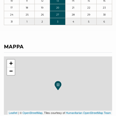
10
11
12
13
14
15
16
17
18
19
20
21
22
23
24
25
26
27
28
29
30
31
1
2
3
4
5
6
MAPPA
+
−
Leaflet
| ©
OpenStreetMap
, Tiles courtesy of
Humanitarian OpenStreetMap Team