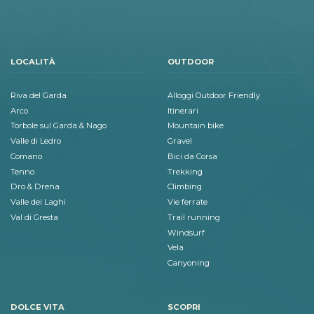
LOCALITÀ
OUTDOOR
Riva del Garda
Alloggi Outdoor Friendly
Arco
Itinerari
Torbole sul Garda & Nago
Mountain bike
Valle di Ledro
Gravel
Comano
Bici da Corsa
Tenno
Trekking
Dro & Drena
Climbing
Valle dei Laghi
Vie ferrate
Val di Gresta
Trail running
Windsurf
Vela
Canyoning
DOLCE VITA
SCOPRI