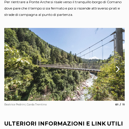
Per rientrare a Ponte Arche si risale verso il tranquillo borgo di Comano
dove pare che il tempo si sia fermato e poi si riscende attraverso prati e
strade di campagna al punto di partenza.
aria.slide
aria
Beatrice Pedrini, Garda Trentino
01
11
Ca
Fot
ULTERIORI INFORMAZIONI E LINK UTILI