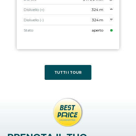
Dislivello (+)
324 m
Dislivello (-)
324 m
Stato
aperto
TUTTI I TOUR