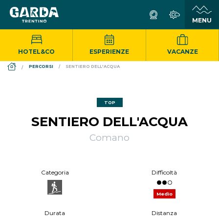
HOTEL&CO
ESPERIENZE
VACANZE
DS_BREADCRUMB.HOME
PERCORSI
SENTIERO DELL'ACQUA
TOP
SENTIERO DELL'ACQUA
Comano
Categoria
Difficoltà
Medio
Durata
Distanza