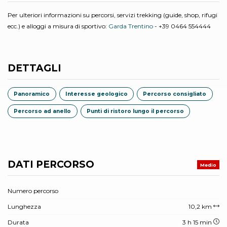
Per ulteriori informazioni su percorsi, servizi trekking (guide, shop, rifugi
ecc.) e alloggi a misura di sportivo:
Garda Trentino
- +39 0464 554444
DETTAGLI
Panoramico
Interesse geologico
Percorso consigliato
Percorso ad anello
Punti di ristoro lungo il percorso
DATI PERCORSO
Medio
Numero percorso
Lunghezza
10,2 km
Durata
3 h 15 min