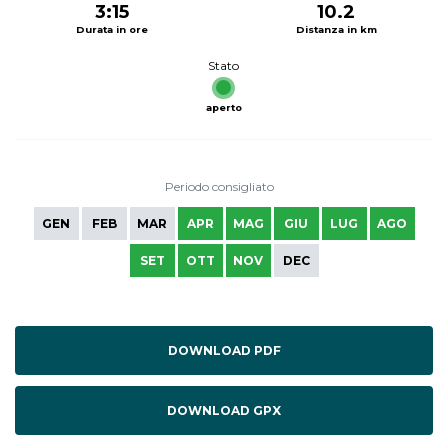
3:15
10.2
Durata in ore
Distanza in km
Stato
aperto
Periodo consigliato
GEN
FEB
MAR
APR
MAG
GIU
LUG
AGO
SET
OTT
NOV
DEC
DOWNLOAD PDF
DOWNLOAD GPX