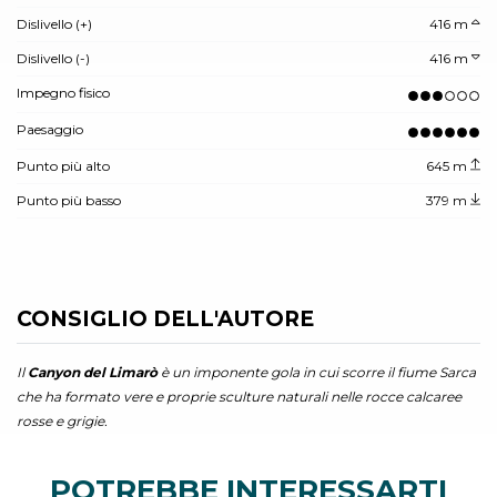
Dislivello (+)
416 m
Dislivello (-)
416 m
Impegno fisico
Paesaggio
Punto più alto
645 m
Punto più basso
379 m
CONSIGLIO DELL'AUTORE
Il
Canyon del Limarò
è un imponente gola in cui scorre il fiume Sarca
che ha formato vere e proprie sculture naturali nelle rocce calcaree
rosse e grigie.
POTREBBE INTERESSARTI