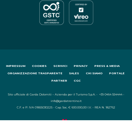
IMPRESSUM
COOKIES
SCRIVICI
PRIVACY
PRESS & MEDIA
ORGANIZZAZIONE TRASPARENTE
SALES
CHI SIAMO
PORTALE
PARTNER
CGC
Sito ufficiale di Garda Dolomiti – Azienda per il Turismo S.p.A. - +39 0464 554444 -
info@gardatrentino.it
C.F. e P. IVA 01855030225 - Cap. Soc. € 600.000,00 I.V. - REA N. 182762