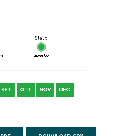
Stato
km
aperto
SET
OTT
NOV
DEC