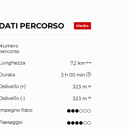
DATI PERCORSO
Medio
Numero
percorso
Lunghezza
7,2 km
Durata
3 h 00 min
Dislivello (+)
323 m
Dislivello (-)
323 m
Impegno fisico
Paesaggio