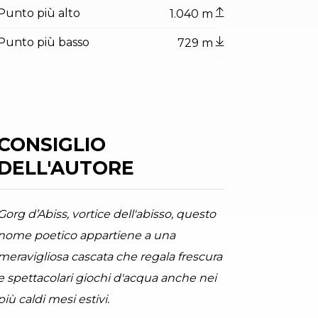
Punto più alto
1.040 m
ator.prefix
indicator.of
i Tiarno di Sotto
Punto più basso
729 m
radini, Garda Trentino
CONSIGLIO
DELL'AUTORE
Gorg d’Abiss, vortice dell'abisso, questo
nome poetico appartiene a una
meravigliosa cascata che regala frescura
e spettacolari giochi d'acqua anche nei
più caldi mesi estivi.