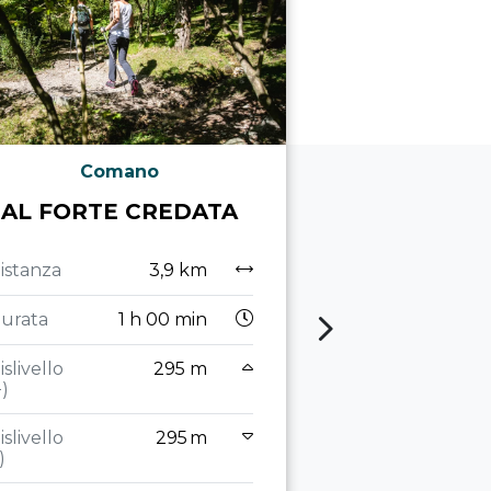
Comano
Com
AL FORTE CREDATA
MALGA MOV
RIFUGIO XI
istanza
3,9 km
Distanza
urata
1 h 00 min
Durata
5
islivello
295 m
+)
Dislivello
(+)
islivello
295 m
)
Dislivello
(-)