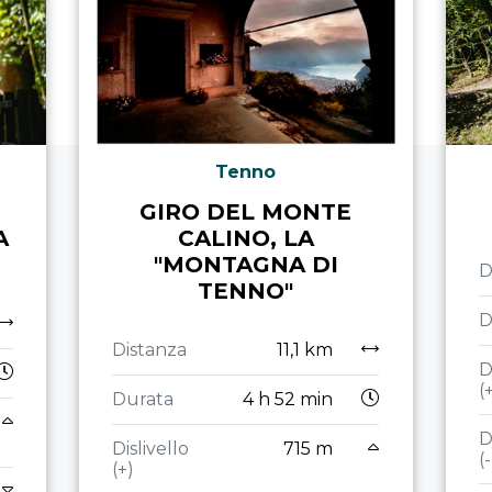
Tenno
GIRO DEL MONTE
A
CALINO, LA
"MONTAGNA DI
D
TENNO"
D
Distanza
11,1 km
D
(
Durata
4 h 52 min
D
Dislivello
715 m
(-
(+)