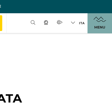
E
ITA
MENU
ATA