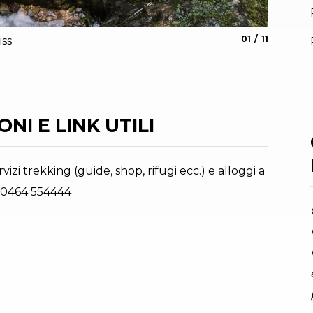
aria.slide_indic
aria.slide_
01
11
iss
Chiesa d
Stefania O
NI E LINK UTILI
vizi trekking (guide, shop, rifugi ecc.) e alloggi a
 0464 554444