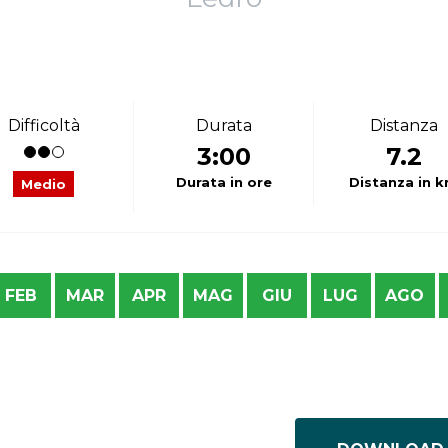
Difficoltà
Durata
Distanza
3:00
7.2
Durata in ore
Distanza in 
Medio
FEB
MAR
APR
MAG
GIU
LUG
AGO