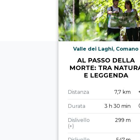
Valle dei Laghi, Comano
AL PASSO DELLA
MORTE: TRA NATUR
E LEGGENDA
Distanza
7,7 km
Durata
3 h 30 min
Dislivello
299 m
(+)
Dislivello
547 m