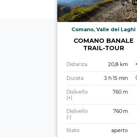
Comano, Valle dei Laghi
COMANO BANALE
TRAIL-TOUR
Distanza
20,8 km
Durata
3 h 15 min
Dislivello
760 m
(+)
Dislivello
760 m
(-)
Stato
aperto