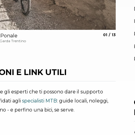
aria.slide_indic
aria.slide_i
01
13
l Ponale
Piazza 
 Garda Trentino
Archivio G
NI E LINK UTILI
he gli esperti che ti possono dare il supporto
idati agli
specialisti MTB
: guide locali, noleggi,
o - e perfino una bici, se serve.