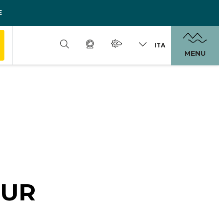
E
ITA
MENU
OUR