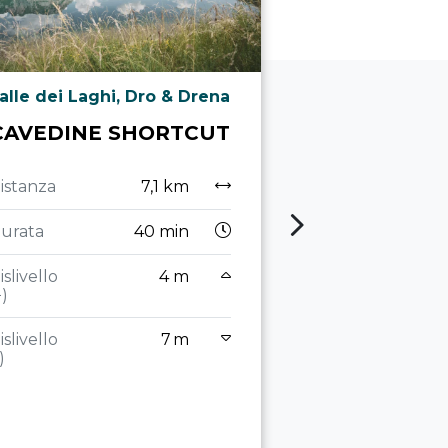
alle dei Laghi, Dro & Drena
Led
CAVEDINE SHORTCUT
BOCCA G
TRAIL 
istanza
7,1 km
Distanza
urata
40 min
Durata
3
islivello
4 m
+)
Dislivello
(+)
islivello
7 m
)
Dislivello
(-)
Stato