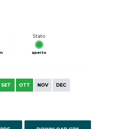
Stato
km
aperto
SET
OTT
NOV
DEC