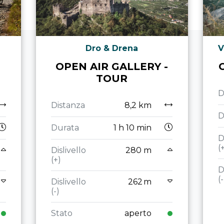
Dro & Drena
V
OPEN AIR GALLERY -
TOUR
D
Distanza
8,2 km
D
Durata
1 h 10 min
D
(
Dislivello
280 m
(+)
D
(-
Dislivello
262 m
(-)
Stato
aperto