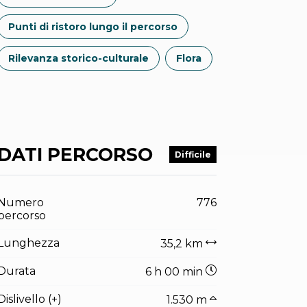
Punti di ristoro lungo il percorso
Rilevanza storico-culturale
Flora
DATI PERCORSO
Difficile
Numero
776
percorso
Lunghezza
35,2 km
Durata
6 h 00 min
Dislivello (+)
1.530 m