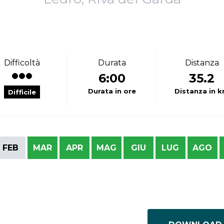
Difficoltà
Durata
Distanza
6:00
35.2
Durata in ore
Distanza in 
Difficile
FEB
MAR
APR
MAG
GIU
LUG
AGO