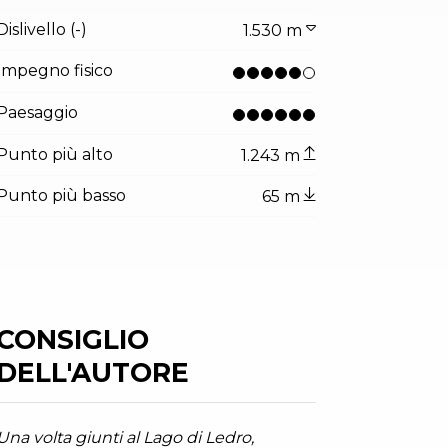
Dislivello (-)
1.530 m
Impegno fisico
Paesaggio
ator.prefix
ndicator.of
III Novembre a Riva del Garda
arda Trentino (ph. Watchsome), Garda Trentino
Punto più alto
1.243 m
Punto più basso
65 m
CONSIGLIO
DELL'AUTORE
Una volta giunti al Lago di Ledro,