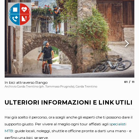
aria.slide
aria
In bici attraverso Rango
01
11
La
Archivio Garda Trentino (ph. Tommaso Prugnola), Garda Trentino
Arc
ULTERIORI INFORMAZIONI E LINK UTILI
Hai già scelto il percorso, ora scegli anche gli esperti che ti possono dare il
supporto giusto. Per vivere al meglio ogni tour affidati agli
specialisti
MTB
: guide locali, noleggi, shuttle e officine pronte a darti una mano - e
perfino una bici, se serve.