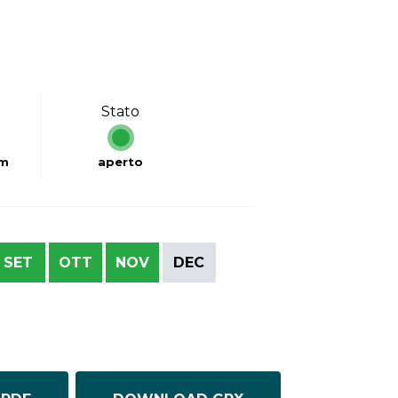
Stato
km
aperto
SET
OTT
NOV
DEC