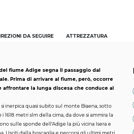
IREZIONI DA SEGUIRE
ATTREZZATURA
 del fiume Adige segna il passaggio dal
le. Prima di arrivare al fiume, però, occorre
e affrontare la lunga discesa che conduce al
si inerpica quasi subito sul monte Biaena, sotto
 i 1618 metri slm della cima, da dove si ammira la
gono sulle sponde dell'Adige la più vicina Isera e
. Usciti dalla boscaglia e percorsi gli ultimi metri