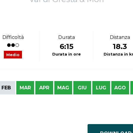
Difficoltà
Durata
Distanza
6:15
18.3
Durata in ore
Distanza in 
Medio
FEB
MAR
APR
MAG
GIU
LUG
AGO