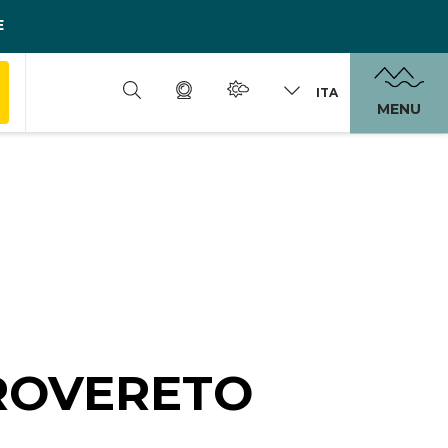
E
ITA
MENU
 ROVERETO