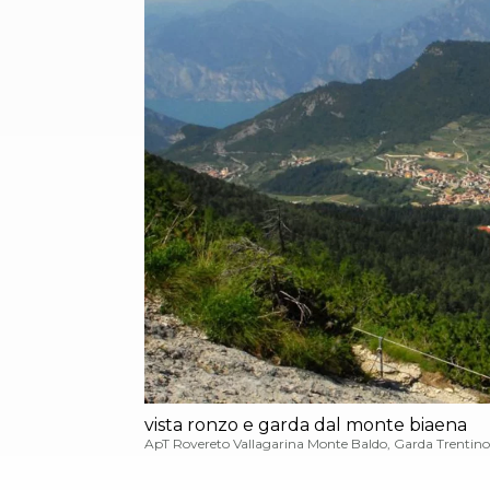
vista ronzo e garda dal monte biaena
ApT Rovereto Vallagarina Monte Baldo, Garda Trentino