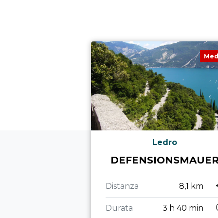
Med
Ledro
DEFENSIONSMAUE
Distanza
8,1 km
Durata
3 h 40 min