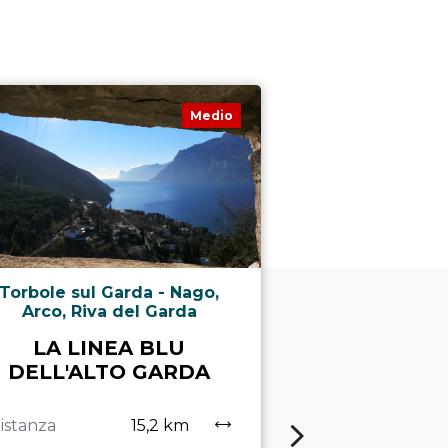
Medio
Torbole sul Garda - Nago,
Riva del Ga
Arco, Riva del Garda
GALL
LA LINEA BLU
RICC
DELL'ALTO GARDA
Distanza
istanza
15,2 km