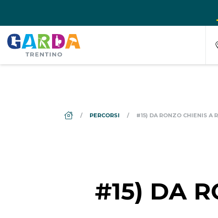
DS_BREADCRUMB.HOME
PERCORSI
#15) DA RONZO CHIENIS A
#15) DA 