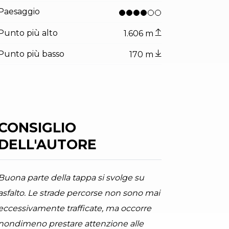
Paesaggio
Punto più alto
1.606 m
Punto più basso
170 m
CONSIGLIO
DELL'AUTORE
Buona parte della tappa si svolge su
asfalto. Le strade percorse non sono mai
tor.prefix
ndicator.of
onte stivo dal monte biaena
to Vallagarina Monte Baldo, Garda Trentino
eccessivamente trafficate, ma occorre
nondimeno prestare attenzione alle