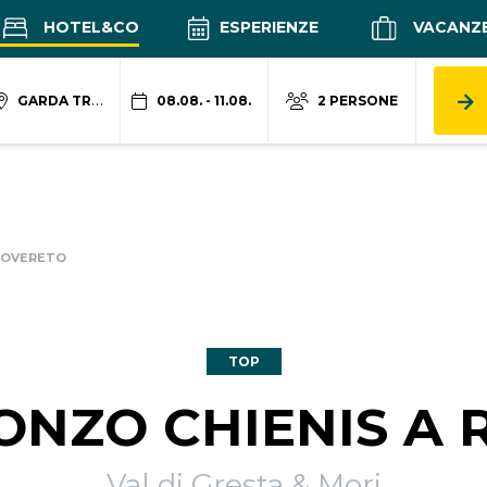
HOTEL&CO
ESPERIENZE
VACANZ
GARDA TRENTINO
08.08. - 11.08.
2 PERSONE
 ROVERETO
TOP
RONZO CHIENIS A
Val di Gresta & Mori