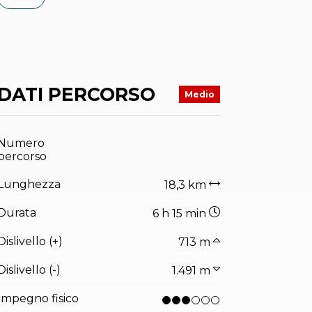
DATI PERCORSO
Medio
Numero
percorso
Lunghezza
18,3 km
Durata
6 h 15 min
Dislivello (+)
713 m
Dislivello (-)
1.491 m
Impegno fisico