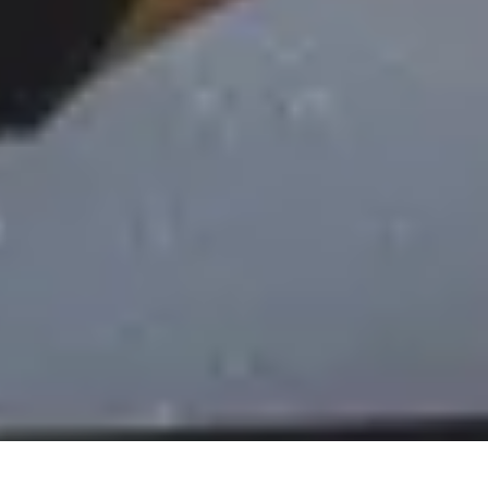
DS_BREADCRUMB.HOME