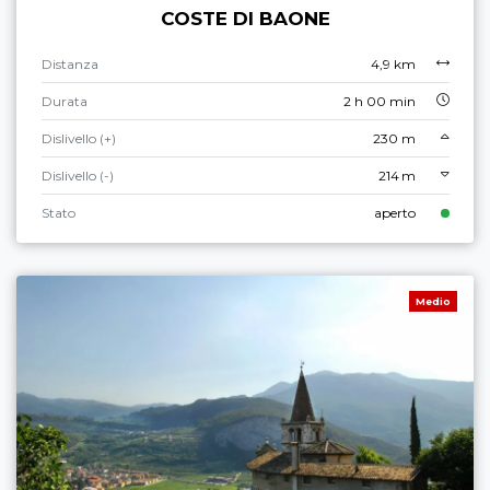
COSTE DI BAONE
Distanza
4,9 km
Durata
2 h 00 min
Dislivello (+)
230 m
Dislivello (-)
214 m
Stato
aperto
Medio