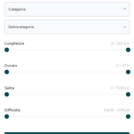
Categoria
Sottocategoria
Lunghezza
0
-
143
km
Durata
0
-
47
h
Salita
0
-
7266
m
Difficoltà
Facile
-
Difficile