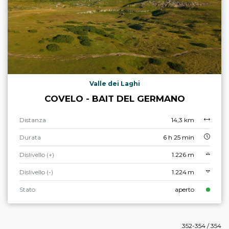
Valle dei Laghi
COVELO - BAIT DEL GERMANO
Distanza
14,3 km
Durata
6 h 25 min
Dislivello (+)
1.226 m
Dislivello (-)
1.224 m
Stato
aperto
352-354 / 354