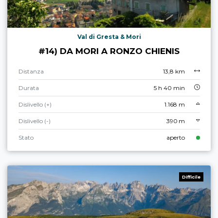
Val di Gresta & Mori
#14) DA MORI A RONZO CHIENIS
Distanza
13,8 km
Durata
5 h 40 min
Dislivello (+)
1.168 m
Dislivello (-)
390 m
Stato
aperto
Difficile