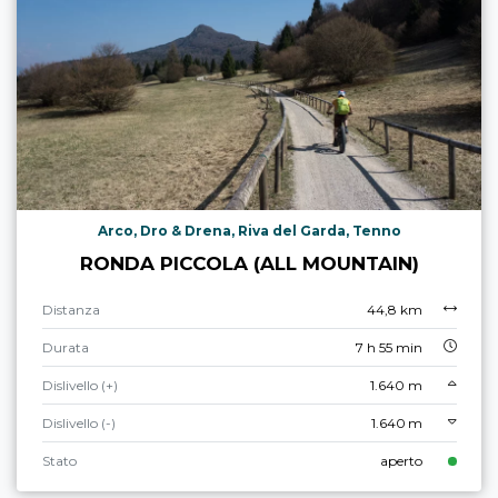
Arco, Dro & Drena, Riva del Garda, Tenno
RONDA PICCOLA (ALL MOUNTAIN)
Distanza
44,8 km
Durata
7 h 55 min
Dislivello (+)
1.640 m
Dislivello (-)
1.640 m
Stato
aperto