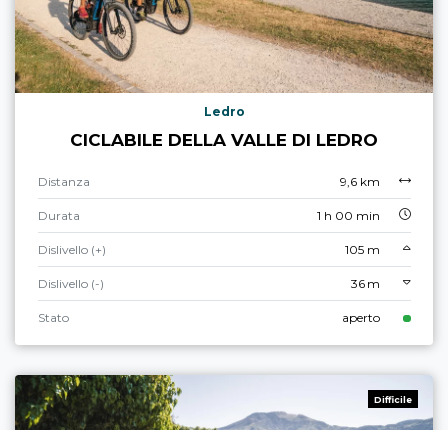
Ledro
CICLABILE DELLA VALLE DI LEDRO
Distanza
9,6 km
Durata
1 h 00 min
Dislivello (+)
105 m
Dislivello (-)
36 m
Stato
aperto
Difficile