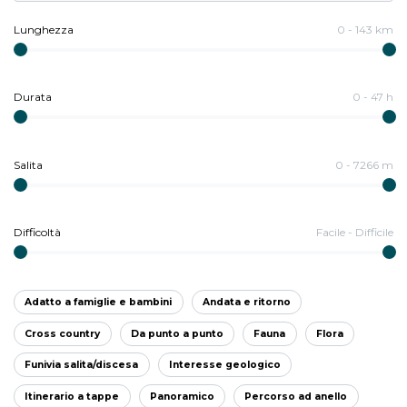
Lunghezza
0
-
143
km
Durata
0
-
47
h
Salita
0
-
7266
m
Difficoltà
Facile
-
Difficile
Adatto a famiglie e bambini
Andata e ritorno
Cross country
Da punto a punto
Fauna
Flora
Funivia salita/discesa
Interesse geologico
Itinerario a tappe
Panoramico
Percorso ad anello