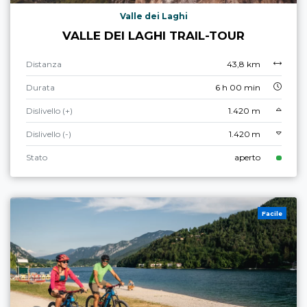
Valle dei Laghi
VALLE DEI LAGHI TRAIL-TOUR
Distanza
43,8 km
Durata
6 h 00 min
Dislivello (+)
1.420 m
Dislivello (-)
1.420 m
Stato
aperto
Facile