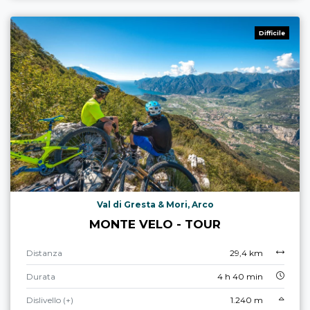
Difficile
Val di Gresta & Mori, Arco
MONTE VELO - TOUR
Distanza
29,4 km
Durata
4 h 40 min
Dislivello (+)
1.240 m