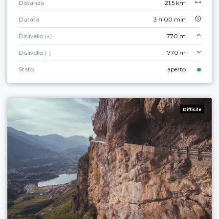
Distanza
21,5 km
Durata
3 h 00 min
Dislivello (+)
770 m
Dislivello (-)
770 m
Stato
aperto
Difficile