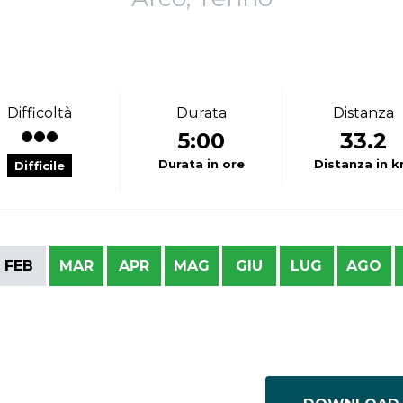
Difficoltà
Durata
Distanza
5:00
33.2
Durata in ore
Distanza in 
Difficile
FEB
MAR
APR
MAG
GIU
LUG
AGO