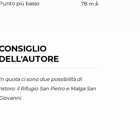
Punto più basso
78 m
CONSIGLIO
DELL'AUTORE
In quota ci sono due possibilità di
ristoro: il Rifugio San Pietro e Malga San
Giovanni.
ator.prefix
ndicator.of
municipale di Arco
arda Trentino (ph. Watchsome), Garda Trentino