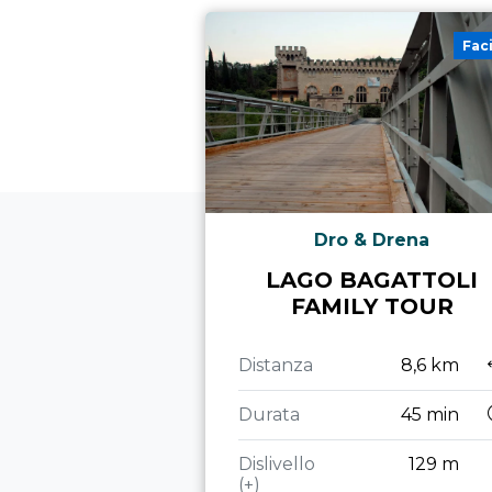
Fac
Dro & Drena
LAGO BAGATTOLI
FAMILY TOUR
Distanza
8,6 km
Durata
45 min
Dislivello
129 m
(+)