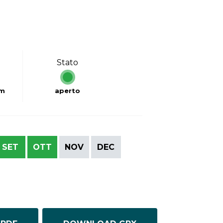
Stato
km
aperto
SET
OTT
NOV
DEC