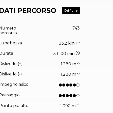
DATI PERCORSO
Difficile
Numero
743
percorso
Lunghezza
33,2 km
Durata
5 h 00 min
Dislivello (+)
1.280 m
Dislivello (-)
1.280 m
Impegno fisico
Paesaggio
Punto più alto
1.090 m