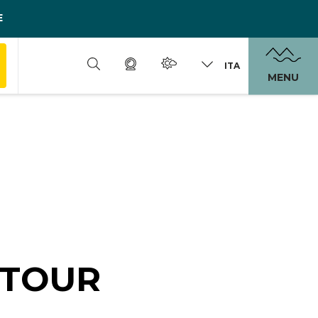
E
ITA
MENU
-TOUR