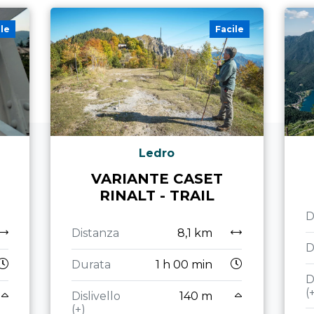
ile
Facile
Ledro
VARIANTE CASET
RINALT - TRAIL
D
Distanza
8,1 km
D
Durata
1 h 00 min
D
(
Dislivello
140 m
(+)