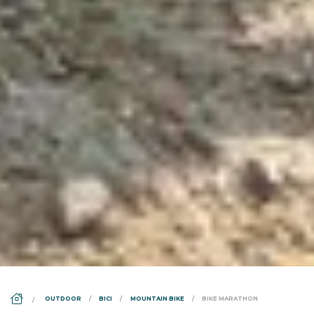
DS_BREADCRUMB.HOME
OUTDOOR
BICI
MOUNTAIN BIKE
BIKE MARATHON