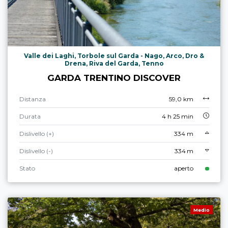
Valle dei Laghi, Torbole sul Garda - Nago, Arco, Dro &
Drena, Riva del Garda, Tenno
GARDA TRENTINO DISCOVER
Distanza
59,0 km
Durata
4 h 25 min
Dislivello (+)
334 m
Dislivello (-)
334 m
Stato
aperto
Medio