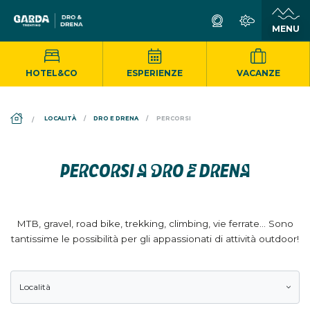
HOTEL&CO
ESPERIENZE
VACANZE
DS_BREADCRUMB.HOME
LOCALITÀ
DRO E DRENA
PERCORSI
PERCORSI A DRO E DRENA
MTB, gravel, road bike, trekking, climbing, vie ferrate... Sono
tantissime le possibilità per gli appassionati di attività outdoor!
Località