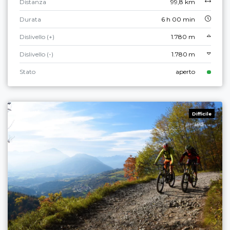
Distanza
99,8 km
Durata
6 h 00 min
Dislivello (+)
1.780 m
Dislivello (-)
1.780 m
Stato
aperto
Difficile