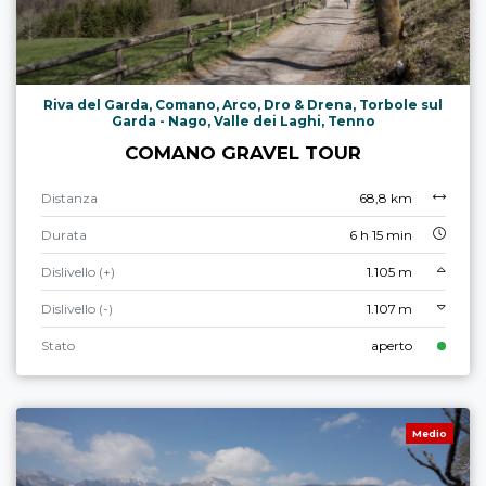
Riva del Garda, Comano, Arco, Dro & Drena, Torbole sul
Garda - Nago, Valle dei Laghi, Tenno
COMANO GRAVEL TOUR
Distanza
68,8 km
Durata
6 h 15 min
Dislivello (+)
1.105 m
Dislivello (-)
1.107 m
Stato
aperto
Medio