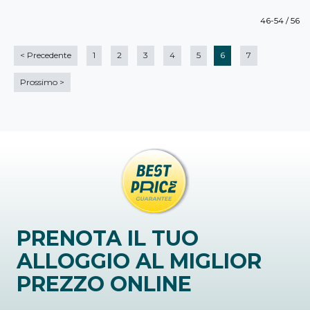
46-54 / 56
<
Precedente
1
2
3
4
5
6
7
Prossimo
>
PRENOTA IL TUO
ALLOGGIO AL MIGLIOR
PREZZO ONLINE