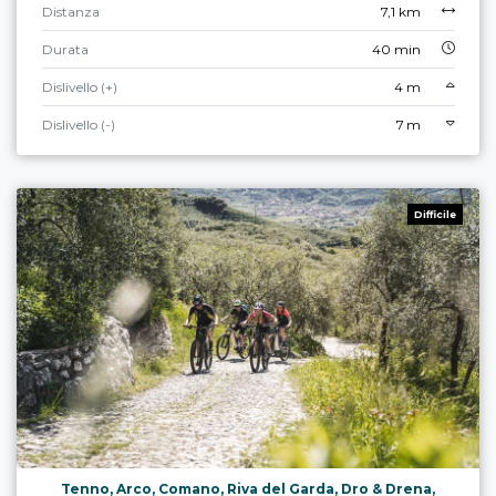
Distanza
7,1 km
Durata
40 min
Dislivello (+)
4 m
Dislivello (-)
7 m
Difficile
Tenno, Arco, Comano, Riva del Garda, Dro & Drena,