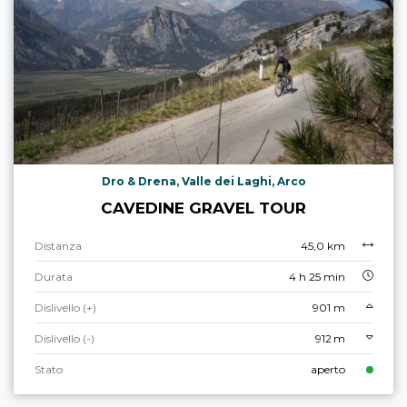
Dro & Drena, Valle dei Laghi, Arco
CAVEDINE GRAVEL TOUR
Distanza
45,0 km
Durata
4 h 25 min
Dislivello (+)
901 m
Dislivello (-)
912 m
Stato
aperto