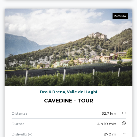
Difficile
Dro & Drena, Valle dei Laghi
CAVEDINE - TOUR
Distanza
32,7 km
Durata
4 h 10 min
Dislivello (+)
870 m