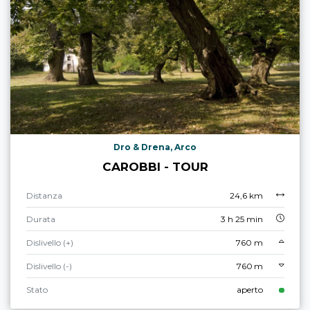
Dro & Drena, Arco
CAROBBI - TOUR
Distanza
24,6 km
Durata
3 h 25 min
Dislivello (+)
760 m
Dislivello (-)
760 m
Stato
aperto