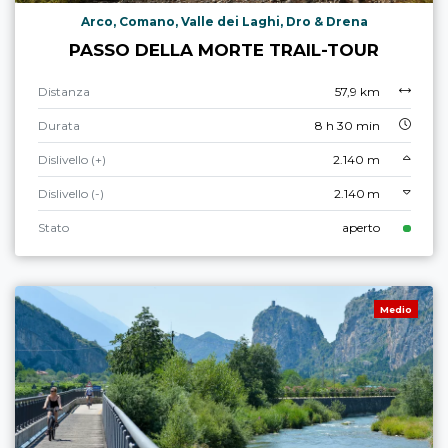
Arco, Comano, Valle dei Laghi, Dro & Drena
PASSO DELLA MORTE TRAIL-TOUR
Distanza
57,9 km
Durata
8 h 30 min
Dislivello (+)
2.140 m
Dislivello (-)
2.140 m
Stato
aperto
Medio