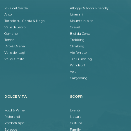
Riva del Garda
Alloggi Outdoor Friendly
Arco
Itinerari
Torbole sul Garda & Nago
Mountain bike
Valle di Ledro
Gravel
Comano
Bici da Corsa
Tenno
Trekking
Dro & Drena
Climbing
Valle dei Laghi
Vie ferrate
Val di Gresta
Trail running
Windsurf
Vela
Canyoning
DOLCE VITA
SCOPRI
Food & Wine
Eventi
Ristoranti
Natura
Prodotti tipici
Cultura
Spiagge
Family