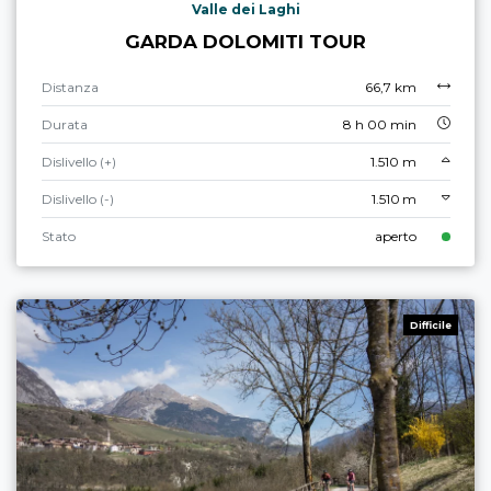
Valle dei Laghi
GARDA DOLOMITI TOUR
Distanza
66,7 km
Durata
8 h 00 min
Dislivello (+)
1.510 m
Dislivello (-)
1.510 m
Stato
aperto
Difficile