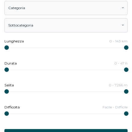
Categoria
Sottocategoria
Lunghezza
0
-
143
km
Durata
0
-
47
h
Salita
0
-
7266
m
Difficoltà
Facile
-
Difficile