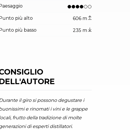
Paesaggio
Punto più alto
606 m
Punto più basso
235 m
CONSIGLIO
DELL'AUTORE
tor.prefix
ndicator.of
Toblino
arda Trentino (ph. Watchsome), Garda Trentino
Durante il giro si possono degustare i
buonissimi e rinomati i vini e le grappe
locali, frutto della tradizione di molte
generazioni di esperti distillatori.