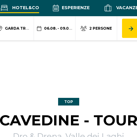
HOTEL&CO
ESPERIENZE
VACANZ
GARDA TRENTINO
06.08. - 09.08.
2 PERSONE
TOP
CAVEDINE - TOU
Dro & Drena, Valle dei Laghi