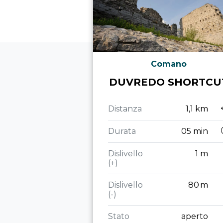
Comano
DUVREDO SHORTCU
Distanza
1,1 km
Durata
05 min
Dislivello
1 m
(+)
Dislivello
80 m
(-)
Stato
aperto