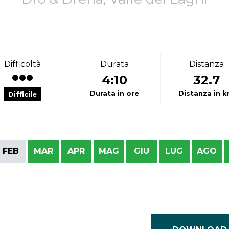
Difficoltà
Durata
Distanza
4:10
32.7
Durata in ore
Distanza in 
Difficile
FEB
MAR
APR
MAG
GIU
LUG
AGO