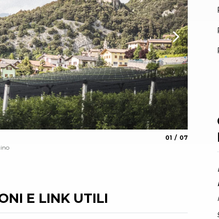
aria.slide_indica
aria.slide_i
01
07
Castel 
tino
Archivio G
NI E LINK UTILI