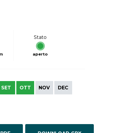
Stato
km
aperto
SET
OTT
NOV
DEC