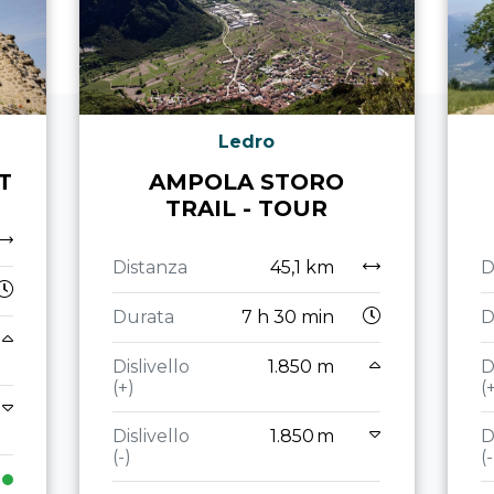
Ledro
T
AMPOLA STORO
TRAIL - TOUR
Distanza
45,1 km
D
Durata
7 h 30 min
D
Dislivello
1.850 m
D
(+)
(
Dislivello
1.850 m
D
(-)
(-