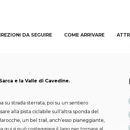
IREZIONI DA SEGUIRE
COME ARRIVARE
ATTR
Sarca e la Valle di Cavedine.
a su strada sterrata, poi su un sentiero
re alla pista ciclabile sull’altra sponda del
arocche, un bel trail, anch’esso pianeggiante,
 qui si può costeggiare il lago per tornare al