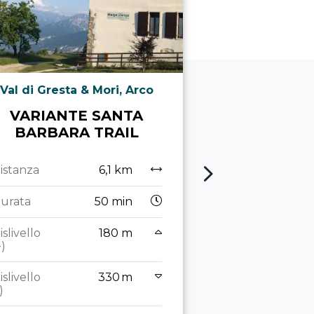
Val di Gresta & Mori, Arco
Com
VARIANTE SANTA
DOLOMITI 
BARBARA TRAIL
TO
istanza
6,1 km
Distanza
urata
50 min
Durata
8
islivello
180 m
Dislivello
+)
(+)
islivello
330 m
Dislivello
)
(-)