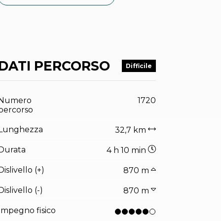
DATI PERCORSO
Difficile
Numero
1720
percorso
Lunghezza
32,7 km
Durata
4 h 10 min
Dislivello (+)
870 m
Dislivello (-)
870 m
Impegno fisico