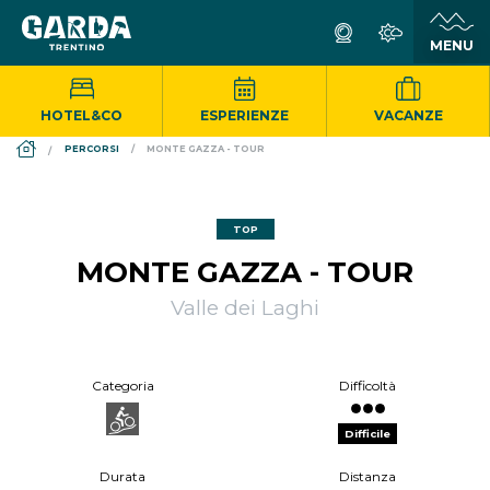
HOTEL&CO
ESPERIENZE
VACANZE
DS_BREADCRUMB.HOME
PERCORSI
MONTE GAZZA - TOUR
TOP
MONTE GAZZA - TOUR
Valle dei Laghi
Categoria
Difficoltà
Difficile
Durata
Distanza