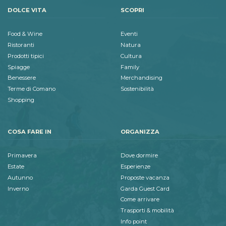
DOLCE VITA
SCOPRI
Food & Wine
Eventi
Ristoranti
Natura
Prodotti tipici
Cultura
Spiagge
Family
Benessere
Merchandising
Terme di Comano
Sostenibilità
Shopping
COSA FARE IN
ORGANIZZA
Primavera
Dove dormire
Estate
Esperienze
Autunno
Proposte vacanza
Inverno
Garda Guest Card
Come arrivare
Trasporti & mobilità
Info point