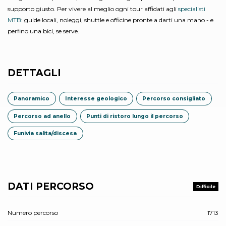
supporto giusto. Per vivere al meglio ogni tour affidati agli
specialisti
MTB
: guide locali, noleggi, shuttle e officine pronte a darti una mano - e
perfino una bici, se serve.
DETTAGLI
Panoramico
Interesse geologico
Percorso consigliato
Percorso ad anello
Punti di ristoro lungo il percorso
Funivia salita/discesa
DATI PERCORSO
Difficile
Numero percorso
1713