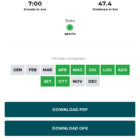
7:00
47.4
Durata in ore
Distanza in km
Stato
aperto
Periodo consigliato
GEN
FEB
MAR
APR
MAG
GIU
LUG
AGO
SET
OTT
NOV
DEC
DOWNLOAD PDF
DOWNLOAD GPX