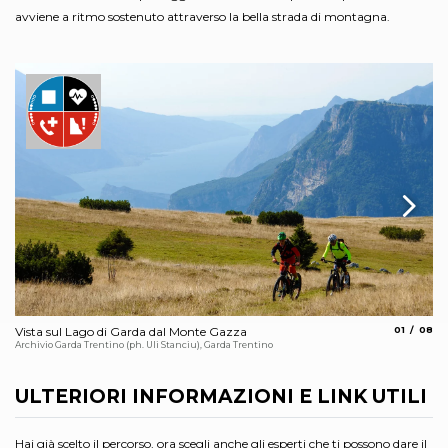
avviene a ritmo sostenuto attraverso la bella strada di montagna.
aria.slide_
aria.s
Vista sul Lago di Garda dal Monte Gazza
01
08
La
Archivio Garda Trentino (ph. Uli Stanciu), Garda Trentino
Arc
ULTERIORI INFORMAZIONI E LINK UTILI
Hai già scelto il percorso, ora scegli anche gli esperti che ti possono dare il