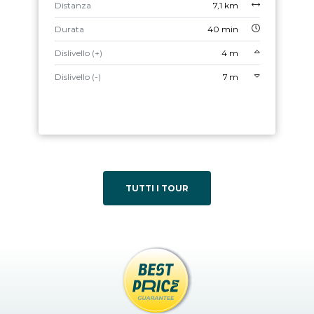
Distanza
7,1 km
Durata
40 min
Dislivello (+)
4 m
Dislivello (-)
7 m
TUTTI I TOUR