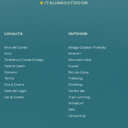
ITALIANOUTDOOR
LOCALITÀ
OUTDOOR
Riva del Garda
Alloggi Outdoor Friendly
Arco
Itinerari
Torbole sul Garda & Nago
Mountain bike
Valle di Ledro
Gravel
Comano
Bici da Corsa
Tenno
Trekking
Dro & Drena
Climbing
Valle dei Laghi
Vie ferrate
Val di Gresta
Trail running
Windsurf
Vela
Canyoning