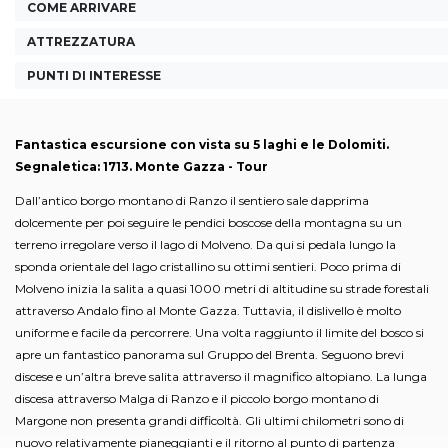
COME ARRIVARE
ATTREZZATURA
PUNTI DI INTERESSE
Fantastica escursione con vista su 5 laghi e le Dolomiti.
Segnaletica: 1713. Monte Gazza - Tour
Dall’antico borgo montano di Ranzo il sentiero sale dapprima
dolcemente per poi seguire le pendici boscose della montagna su un
terreno irregolare verso il lago di Molveno. Da qui si pedala lungo la
sponda orientale del lago cristallino su ottimi sentieri. Poco prima di
Molveno inizia la salita a quasi 1000 metri di altitudine su strade forestali
attraverso Andalo fino al Monte Gazza. Tuttavia, il dislivello è molto
uniforme e facile da percorrere. Una volta raggiunto il limite del bosco si
apre un fantastico panorama sul Gruppo del Brenta. Seguono brevi
discese e un’altra breve salita attraverso il magnifico altopiano. La lunga
discesa attraverso Malga di Ranzo e il piccolo borgo montano di
Margone non presenta grandi difficoltà. Gli ultimi chilometri sono di
nuovo relativamente pianeggianti e il ritorno al punto di partenza