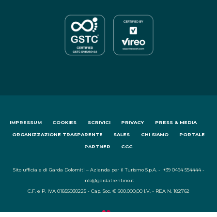
IMPRESSUM
COOKIES
SCRIVICI
PRIVACY
PRESS & MEDIA
ORGANIZZAZIONE TRASPARENTE
SALES
CHI SIAMO
PORTALE
PARTNER
CGC
Sito ufficiale di Garda Dolomiti – Azienda per il Turismo S.p.A. - +39 0464 554444 -
info@gardatrentino.it
C.F. e P. IVA 01855030225 - Cap. Soc. € 600.000,00 I.V. - REA N. 182762