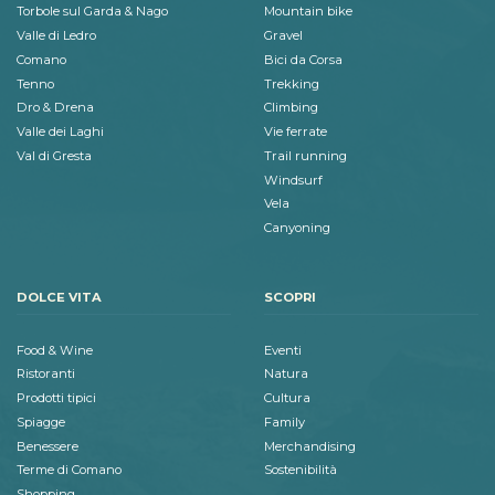
Torbole sul Garda & Nago
Mountain bike
Valle di Ledro
Gravel
Comano
Bici da Corsa
Tenno
Trekking
Dro & Drena
Climbing
Valle dei Laghi
Vie ferrate
Val di Gresta
Trail running
Windsurf
Vela
Canyoning
DOLCE VITA
SCOPRI
Food & Wine
Eventi
Ristoranti
Natura
Prodotti tipici
Cultura
Spiagge
Family
Benessere
Merchandising
Terme di Comano
Sostenibilità
Shopping