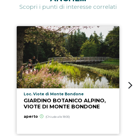
Scopri i punti di interesse correlati
Località punto di interesse
Loc. Viote di Monte Bondone
GIARDINO BOTANICO ALPINO,
VIOTE DI MONTE BONDONE
aperto
(Chiude alle 18:00)