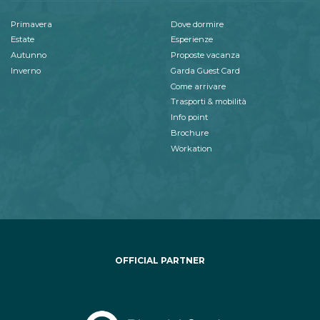
Primavera
Dove dormire
Estate
Esperienze
Autunno
Proposte vacanza
Inverno
Garda Guest Card
Come arrivare
Trasporti & mobilità
Info point
Brochure
Workation
OFFICIAL PARTNER