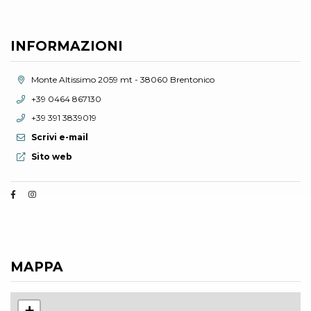
INFORMAZIONI
Località:
Monte Altissimo 2059 mt - 38060 Brentonico
Telefono:
+39 0464 867130
Telefono:
+39 391 3839019
Scrivi e-mail
Sito web:
Sito web
MAPPA
+