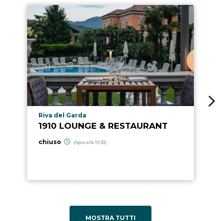
Località punto di interesse
Riva del Garda
1910 LOUNGE & RESTAURANT
chiuso
(Apre alle 19:30)
MOSTRA TUTTI