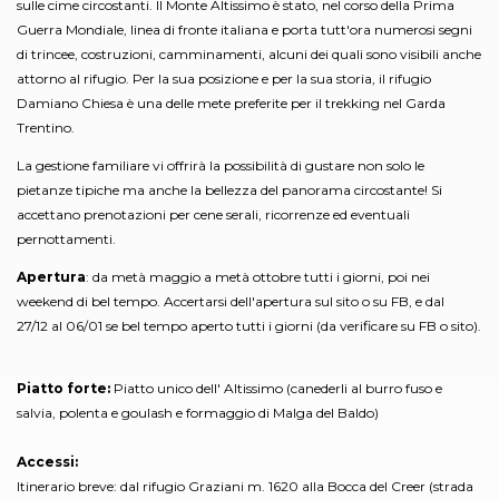
sulle cime circostanti. Il Monte Altissimo è stato, nel corso della Prima
Guerra Mondiale, linea di fronte italiana e porta tutt'ora numerosi segni
di trincee, costruzioni, camminamenti, alcuni dei quali sono visibili anche
attorno al rifugio. Per la sua posizione e per la sua storia, il rifugio
Damiano Chiesa è una delle mete preferite per il trekking nel Garda
Trentino.
La gestione familiare vi offrirà la possibilità di gustare non solo le
pietanze tipiche ma anche la bellezza del panorama circostante! Si
accettano prenotazioni per cene serali, ricorrenze ed eventuali
pernottamenti.
Apertura
: da metà maggio a metà ottobre tutti i giorni, poi nei
weekend di bel tempo. Accertarsi dell'apertura sul sito o su FB, e dal
27/12 al 06/01 se bel tempo aperto tutti i giorni (da verificare su FB o sito).
Piatto forte:
Piatto unico dell' Altissimo (canederli al burro fuso e
salvia, polenta e goulash e formaggio di Malga del Baldo)
Accessi:
Itinerario breve: dal rifugio Graziani m. 1620 alla Bocca del Creer (strada