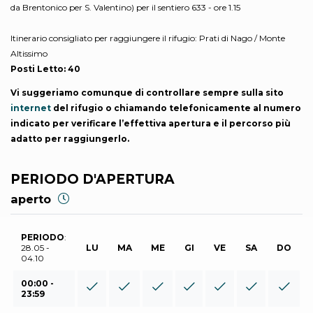
da Brentonico per S. Valentino) per il sentiero 633 - ore 1.15
Itinerario consigliato per raggiungere il rifugio: Prati di Nago / Monte
Altissimo
Posti Letto: 40
Vi suggeriamo comunque di controllare sempre sulla sito
internet
del rifugio o chiamando telefonicamente al numero
indicato per verificare l’effettiva apertura e il percorso più
adatto per raggiungerlo.
PERIODO D'APERTURA
aperto
PERIODO
:
28.05 -
LU
MA
ME
GI
VE
SA
DO
04.10
00:00 -
23:59