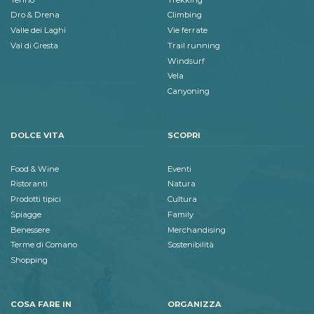
Dro & Drena
Climbing
Valle dei Laghi
Vie ferrate
Val di Gresta
Trail running
Windsurf
Vela
Canyoning
DOLCE VITA
SCOPRI
Food & Wine
Eventi
Ristoranti
Natura
Prodotti tipici
Cultura
Spiagge
Family
Benessere
Merchandising
Terme di Comano
Sostenibilità
Shopping
COSA FARE IN
ORGANIZZA