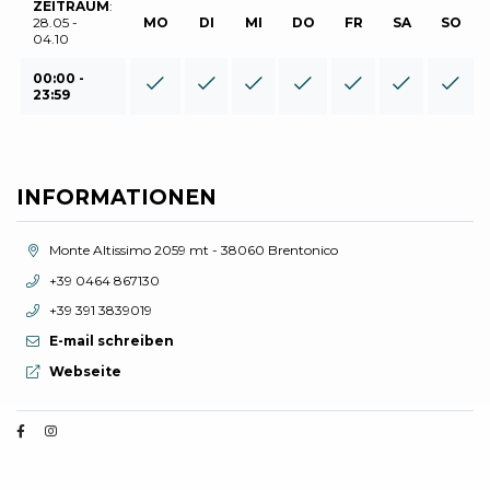
ZEITRAUM
:
28.05 -
MO
DI
MI
DO
FR
SA
SO
04.10
00:00 -
23:59
INFORMATIONEN
aria.location:
Monte Altissimo 2059 mt - 38060 Brentonico
aria.phone:
+39 0464 867130
aria.phone:
+39 391 3839019
E-mail schreiben
aria.website:
Webseite