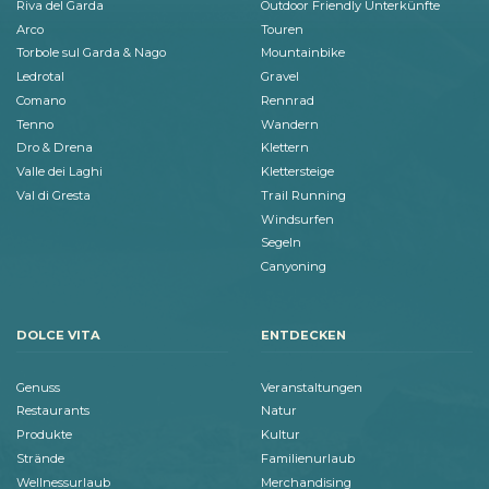
Riva del Garda
Outdoor Friendly Unterkünfte
Arco
Touren
Torbole sul Garda & Nago
Mountainbike
Ledrotal
Gravel
Comano
Rennrad
Tenno
Wandern
Dro & Drena
Klettern
Valle dei Laghi
Klettersteige
Val di Gresta
Trail Running
Windsurfen
Segeln
Canyoning
DOLCE VITA
ENTDECKEN
Genuss
Veranstaltungen
Restaurants
Natur
Produkte
Kultur
Strände
Familienurlaub
Wellnessurlaub
Merchandising