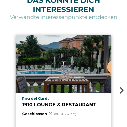
DAS KÖNNTE DICH
INTERESSIEREN
Verwandte Interessenpunkte entdecken
aria.poi_location_prefix
Riva del Garda
1910 LOUNGE & RESTAURANT
Geschlossen
(Öffnet um 12:30)