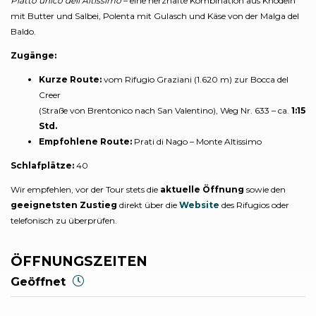
Piatto unico dell’Altissimo
– eine herzhafte Kombination aus Knödeln
mit Butter und Salbei, Polenta mit Gulasch und Käse von der Malga del
Baldo.
Zugänge:
Kurze Route:
vom Rifugio Graziani (1.620 m) zur Bocca del
Creer
(Straße von Brentonico nach San Valentino), Weg Nr. 633 – ca.
1:15
Std.
Empfohlene Route:
Prati di Nago – Monte Altissimo
Schlafplätze:
40
Wir empfehlen, vor der Tour stets die
aktuelle Öffnung
sowie den
geeignetsten Zustieg
direkt über die
Website
des Rifugios oder
telefonisch zu überprüfen.
ÖFFNUNGSZEITEN
Geöffnet