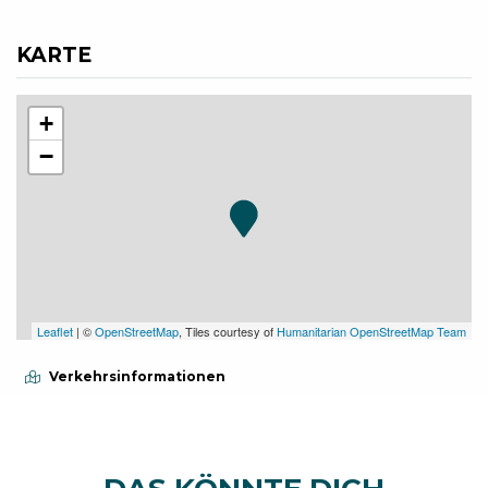
KARTE
+
−
Leaflet
| ©
OpenStreetMap
, Tiles courtesy of
Humanitarian OpenStreetMap Team
Verkehrsinformationen