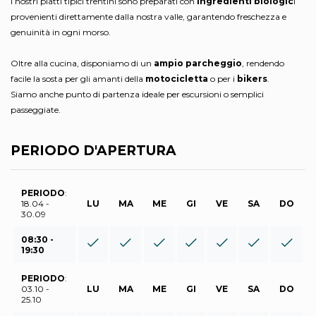
I nostri piatti tipici trentini sono preparati con
ingredienti biologic
i
provenienti direttamente dalla nostra valle, garantendo freschezza e
genuinità in ogni morso.
Oltre alla cucina, disponiamo di un
ampio parcheggio
, rendendo
facile la sosta per gli amanti della
motocicletta
o per i
bikers
.
Siamo anche punto di partenza ideale per escursioni o semplici
passeggiate.
PERIODO D'APERTURA
PERIODO
:
18.04 -
LU
MA
ME
GI
VE
SA
DO
30.09
08:30 -
19:30
PERIODO
:
03.10 -
LU
MA
ME
GI
VE
SA
DO
25.10