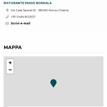
RISTORANTE PASSO BORDALA
Località:
Via Case Sparse 52 - 38060 Ronzo Chienis
Telefono:
+39 0464 802927
Scrivi e-mail
MAPPA
+
−