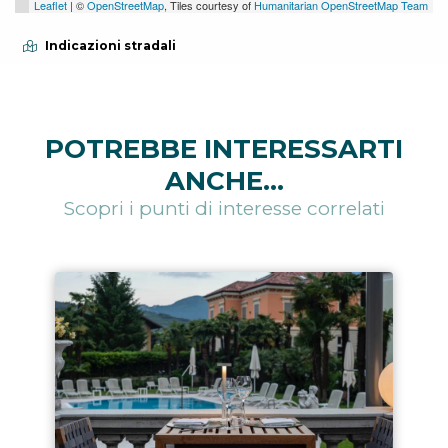
Leaflet
| ©
OpenStreetMap
, Tiles courtesy of
Humanitarian OpenStreetMap Team
Indicazioni stradali
POTREBBE INTERESSARTI
ANCHE...
Scopri i punti di interesse correlati