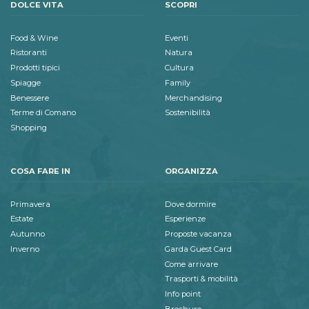
DOLCE VITA
SCOPRI
Food & Wine
Eventi
Ristoranti
Natura
Prodotti tipici
Cultura
Spiagge
Family
Benessere
Merchandising
Terme di Comano
Sostenibilità
Shopping
COSA FARE IN
ORGANIZZA
Primavera
Dove dormire
Estate
Esperienze
Autunno
Proposte vacanza
Inverno
Garda Guest Card
Come arrivare
Trasporti & mobilità
Info point
Brochure