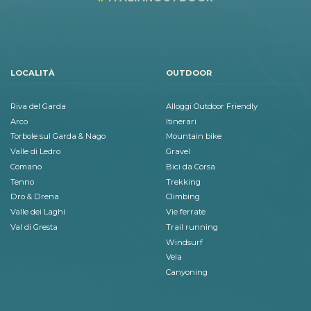
LOCALITÀ
OUTDOOR
Riva del Garda
Alloggi Outdoor Friendly
Arco
Itinerari
Torbole sul Garda & Nago
Mountain bike
Valle di Ledro
Gravel
Comano
Bici da Corsa
Tenno
Trekking
Dro & Drena
Climbing
Valle dei Laghi
Vie ferrate
Val di Gresta
Trail running
Windsurf
Vela
Canyoning