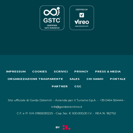
IMPRESSUM
COOKIES
SCRIVICI
PRIVACY
PRESS & MEDIA
ORGANIZZAZIONE TRASPARENTE
SALES
CHI SIAMO
PORTALE
PARTNER
CGC
Sito ufficiale di Garda Dolomiti – Azienda per il Turismo S.p.A. - +39 0464 554444 -
info@gardatrentino.it
C.F. e P. IVA 01855030225 - Cap. Soc. € 600.000,00 I.V. - REA N. 182762