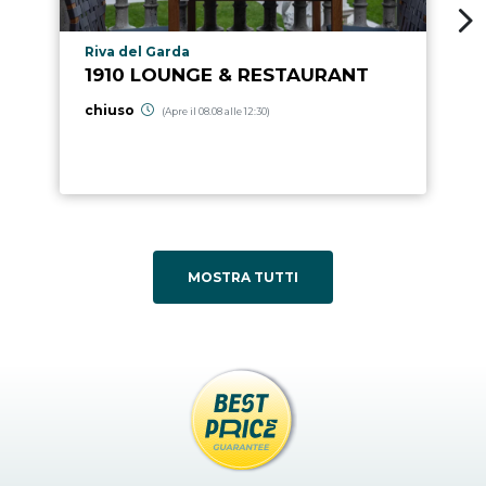
Località punto di interesse
Riva del Garda
1910 LOUNGE & RESTAURANT
chiuso
(Apre il 08.08 alle 12:30)
MOSTRA TUTTI