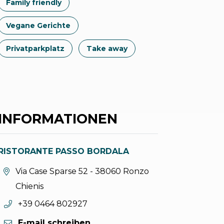
Family friendly
Vegane Gerichte
Privatparkplatz
Take away
INFORMATIONEN
RISTORANTE PASSO BORDALA
aria.location:
Via Case Sparse 52 - 38060 Ronzo
Chienis
aria.phone:
+39 0464 802927
E-mail schreiben