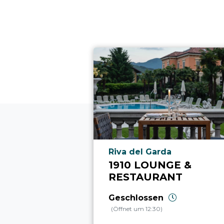
aria.poi_location_prefix
Riva del Garda
1910 LOUNGE &
RESTAURANT
Geschlossen
(Öffnet um 12:30)