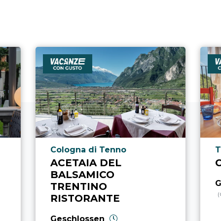
aria.poi_location_prefix
a
Cologna di Tenno
T
ACETAIA DEL
BALSAMICO
G
TRENTINO
(
RISTORANTE
Geschlossen