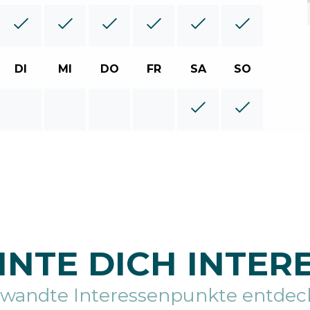
DI
MI
DO
FR
SA
SO
NTE DICH INTER
rwandte Interessenpunkte entdec