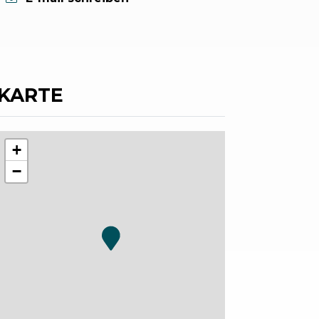
KARTE
+
−