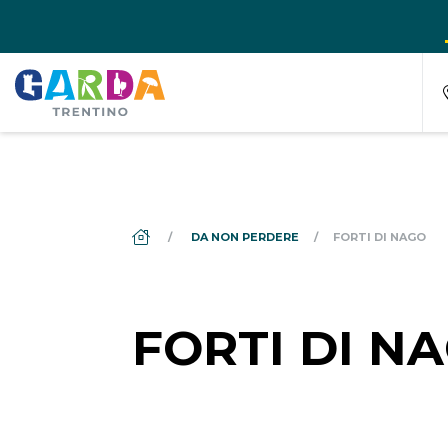
DS_BREADCRUMB.HOME
DA NON PERDERE
FORTI DI NAGO
FORTI DI N