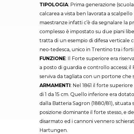
TIPOLOGIA
: Prima generazione (scuola
calcarea a vista ben lavorata a scalpello 
maestranze infatti c’è da segnalare la pr
complesso è impostato su due piani libe
tratta di un esempio di difesa verticale 
neo-tedesca, unico in Trentino tra i fort
FUNZIONE
: Il Forte superiore era riser
a posto di guardia e controllo accessi; il 
serviva da tagliata con un portone che s
ARMAMENTI
: Nel 1861 il forte superior
di 1 da 15 cm. Quello inferiore era dota
dalla Batteria Sagron (1880/81), situata
posizione dominante il forte stesso, e de
disarmato ed i cannoni vennero schierati 
Hartungen.