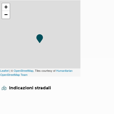
+
−
Leaflet
| ©
OpenStreetMap
, Tiles courtesy of
Humanitarian
OpenStreetMap Team
Indicazioni stradali