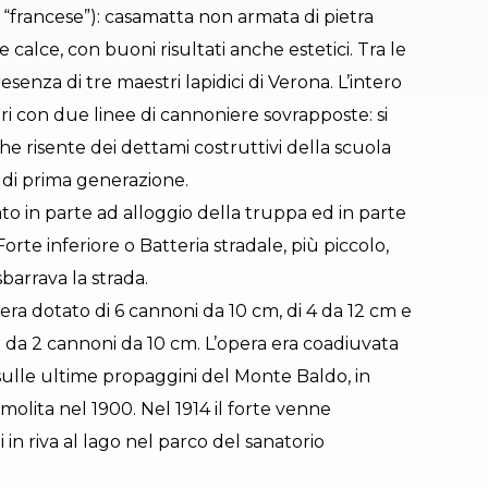
 “francese”): casamatta non armata di pietra
e calce, con buoni risultati anche estetici. Tra le
esenza di tre maestri lapidici di Verona. L’intero
ri con due linee di cannoniere sovrapposte: si
che risente dei dettami costruttivi della scuola
i di prima generazione.
vato in parte ad alloggio della truppa ed in parte
Forte inferiore o Batteria stradale, più piccolo,
barrava la strada.
e era dotato di 6 cannoni da 10 cm, di 4 da 12 cm e
to da 2 cannoni da 10 cm. L’opera era coadiuvata
 sulle ultime propaggini del Monte Baldo, in
molita nel 1900. Nel 1914 il forte venne
in riva al lago nel parco del sanatorio