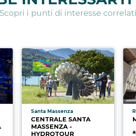
Scopri i punti di interesse correlat
Località punto di interesse
L
Santa Massenza
R
CENTRALE SANTA
A
MASSENZA -
a
HYDROTOUR