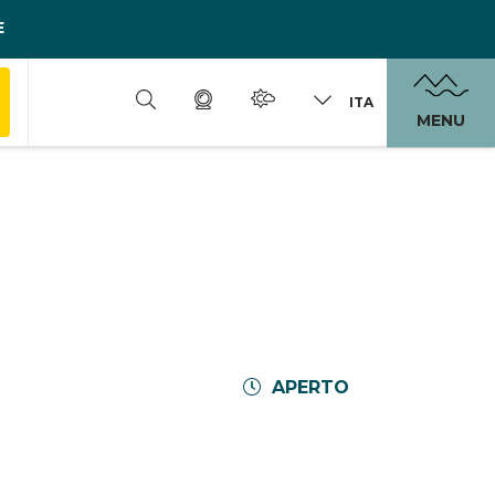
E
ITA
MENU
APERTO