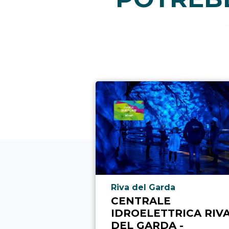
Località punto di interesse
Riva del Garda
CENTRALE
IDROELETTRICA RIV
DEL GARDA -