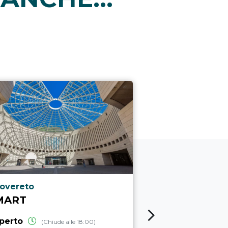
i
ocalità punto di interesse
Località punto
overeto
Trento
MART
MUSE - MU
SCIENZE
perto
(Chiude alle 18:00)