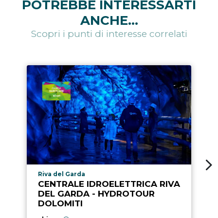
POTREBBE INTERESSARTI
ANCHE...
Scopri i punti di interesse correlati
Località punto di interesse
Riva del Garda
CENTRALE IDROELETTRICA RIVA
DEL GARDA - HYDROTOUR
DOLOMITI