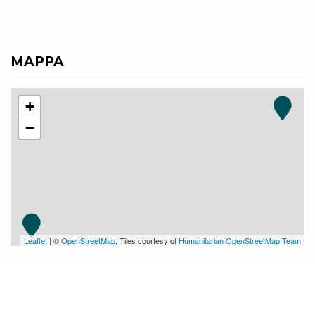
MAPPA
+
−
Leaflet
| ©
OpenStreetMap
, Tiles courtesy of
Humanitarian OpenStreetMap Team