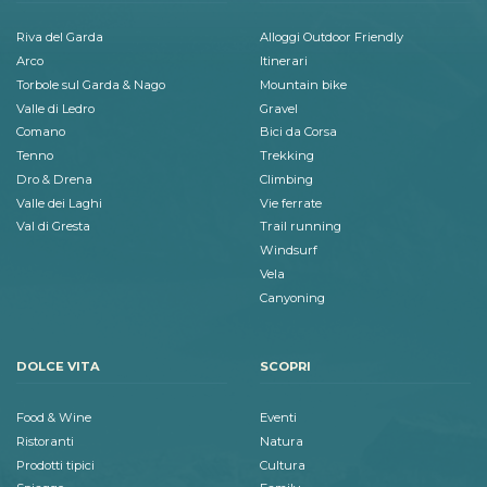
Riva del Garda
Alloggi Outdoor Friendly
Arco
Itinerari
Torbole sul Garda & Nago
Mountain bike
Valle di Ledro
Gravel
Comano
Bici da Corsa
Tenno
Trekking
Dro & Drena
Climbing
Valle dei Laghi
Vie ferrate
Val di Gresta
Trail running
Windsurf
Vela
Canyoning
DOLCE VITA
SCOPRI
Food & Wine
Eventi
Ristoranti
Natura
Prodotti tipici
Cultura