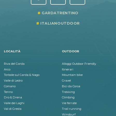
GARDATRENTINO
ITALIANOUTDOOR
LOCALITÀ
OUTDOOR
Riva del Garda
Alloggi Outdoor Friendly
Arco
Itinerari
Torbole sul Garda & Nago
Mountain bike
Valle di Ledro
Gravel
Comano
Bici da Corsa
Tenno
Trekking
Dro & Drena
Climbing
Valle dei Laghi
Vie ferrate
Val di Gresta
Trail running
Windsurf