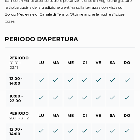
particolarmente attento tutte le pietanze. Niente di meglio che gustare
la tipica cucina della tradizione trentina sulla terrazza con vista sul
Borgo Medievale di Canale di Tenno. Ottime anche le nostre sfiziose
pizze.
PERIODO D'APERTURA
PERIODO
:
01.01 -
LU
MA
ME
GI
VE
SA
DO
02.11
12:00 -
14:00
18:00 -
22:00
PERIODO
:
LU
MA
ME
GI
VE
SA
DO
28.11 - 31.12
12:00 -
14:00