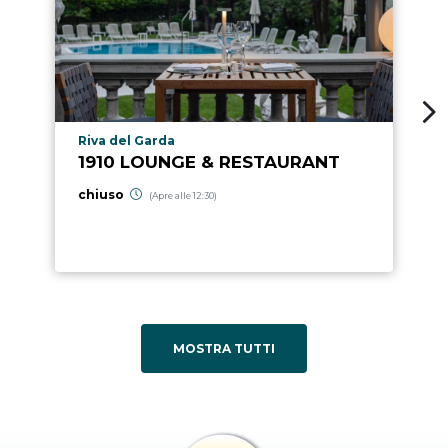
Località punto di interesse
Riva del Garda
1910 LOUNGE & RESTAURANT
chiuso
(Apre alle 12:30)
MOSTRA TUTTI