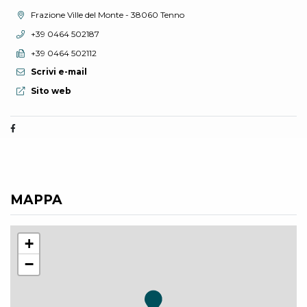
Località:
Frazione Ville del Monte - 38060 Tenno
Telefono:
+39 0464 502187
Fax:
+39 0464 502112
Scrivi e-mail
Sito web:
Sito web
MAPPA
+
−