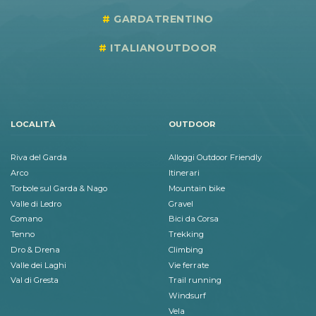
GARDATRENTINO
ITALIANOUTDOOR
LOCALITÀ
OUTDOOR
Riva del Garda
Alloggi Outdoor Friendly
Arco
Itinerari
Torbole sul Garda & Nago
Mountain bike
Valle di Ledro
Gravel
Comano
Bici da Corsa
Tenno
Trekking
Dro & Drena
Climbing
Valle dei Laghi
Vie ferrate
Val di Gresta
Trail running
Windsurf
Vela