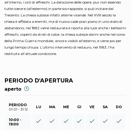
all’interno, i cicli di affreschi. La datazione delle opere, pur non essendo
tutte coeve e (all’estermo) in parte sovrapposte, si può iniziare dal
Trecento. La chiesa subisce infatti alterne vicende. Nel XVIII secolo la
chiesa è affidata a eremiti, ma di nuovo cade pian piano in uno stato di
abbandono; nel 1882 viene restaurata e riporta alla luce anche i bellissimi
affreschi, coperti da strati di calce; la chiesa subisce danni anche nel corso
della Prima Guerra mondiale, ancora visibili all’esterno, e viene poi per
lungo tempo chiusa. L’ultimo intervento di restauro, nel 1983, l’ha
restituita all’attuale condizione.
PERIODO D'APERTURA
aperto
PERIODO
:
LU
MA
ME
GI
VE
SA
DO
01.01 - 31.12
10:00 -
19:00