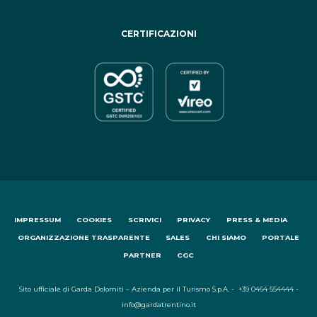
CERTIFICAZIONI
IMPRESSUM
COOKIES
SCRIVICI
PRIVACY
PRESS & MEDIA
ORGANIZZAZIONE TRASPARENTE
SALES
CHI SIAMO
PORTALE
PARTNER
CGC
Sito ufficiale di Garda Dolomiti – Azienda per il Turismo S.p.A. - +39 0464 554444 -
info@gardatrentino.it