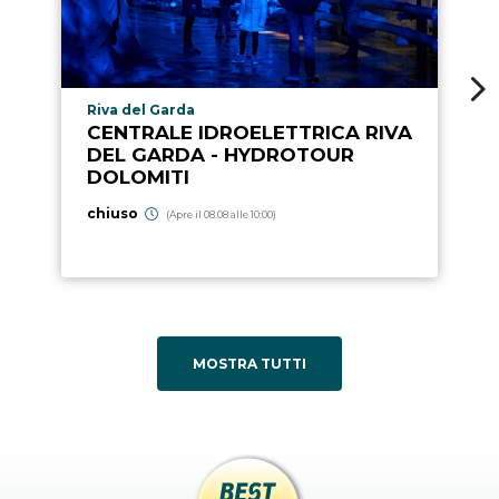
Località punto di interesse
Riva del Garda
CENTRALE IDROELETTRICA RIVA
DEL GARDA - HYDROTOUR
DOLOMITI
chiuso
(Apre il 08.08 alle 10:00)
MOSTRA TUTTI