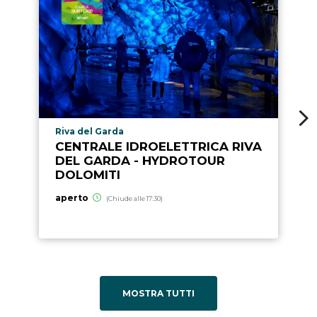
Località punto di interesse
Riva del Garda
CENTRALE IDROELETTRICA RIVA
DEL GARDA - HYDROTOUR
DOLOMITI
aperto
(Chiude alle 17:30)
MOSTRA TUTTI