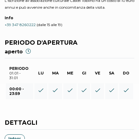
L'iscrizione all'associazione culturale Castel Toblino ha un costo di 10 euro
annui e può avvenire anche in concomitanza della visita.
Info
+39 347 8260222
(dalle 15 alle 19)
PERIODO D'APERTURA
aperto
PERIODO
:
01.01 -
LU
MA
ME
GI
VE
SA
DO
31.01
00:00 -
23:59
DETTAGLI
Indoor