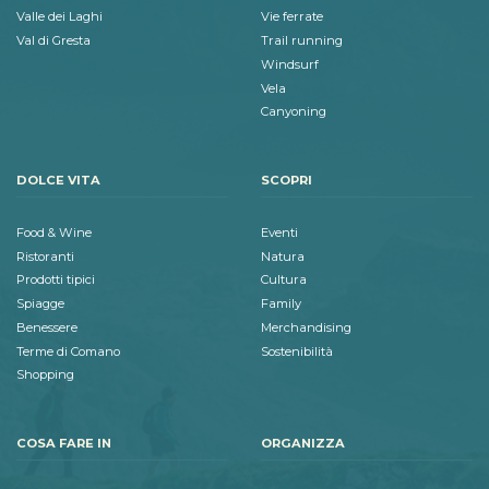
Valle dei Laghi
Vie ferrate
Val di Gresta
Trail running
Windsurf
Vela
Canyoning
DOLCE VITA
SCOPRI
Food & Wine
Eventi
Ristoranti
Natura
Prodotti tipici
Cultura
Spiagge
Family
Benessere
Merchandising
Terme di Comano
Sostenibilità
Shopping
COSA FARE IN
ORGANIZZA