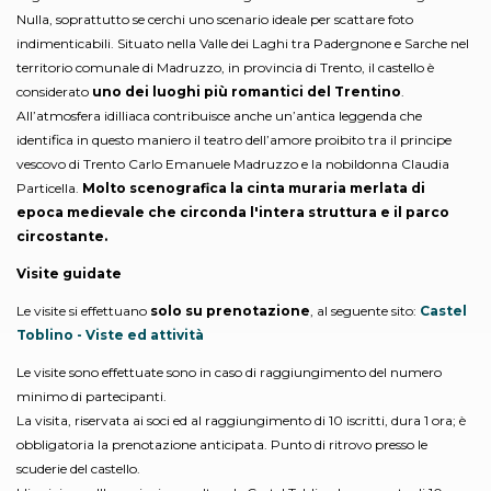
Nulla, soprattutto se cerchi uno scenario ideale per scattare foto
indimenticabili. Situato nella Valle dei Laghi tra Padergnone e Sarche nel
territorio comunale di Madruzzo, in provincia di Trento, il castello è
considerato
uno dei luoghi più romantici del Trentino
.
All’atmosfera idilliaca contribuisce anche un’antica leggenda che
identifica in questo maniero il teatro dell’amore proibito tra il principe
vescovo di Trento Carlo Emanuele Madruzzo e la nobildonna Claudia
Particella.
Molto scenografica la cinta muraria merlata di
epoca medievale che circonda l'intera struttura e il parco
circostante.
Visite guidate
Le visite si effettuano
solo su prenotazione
, al seguente sito:
Castel
Toblino - Viste ed attività
​​Le visite sono effettuate sono in caso di raggiungimento del numero
minimo di partecipanti.
La visita, riservata ai soci ed al raggiungimento di 10 iscritti, dura 1 ora; è
obbligatoria la prenotazione anticipata. Punto di ritrovo presso le
scuderie del castello.