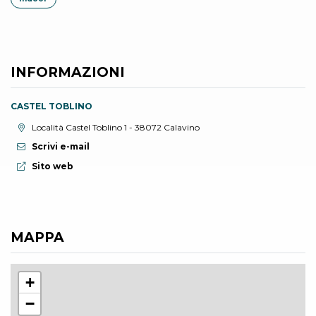
INFORMAZIONI
CASTEL TOBLINO
Località:
Località Castel Toblino 1 - 38072 Calavino
Scrivi e-mail
Sito web:
Sito web
MAPPA
+
−